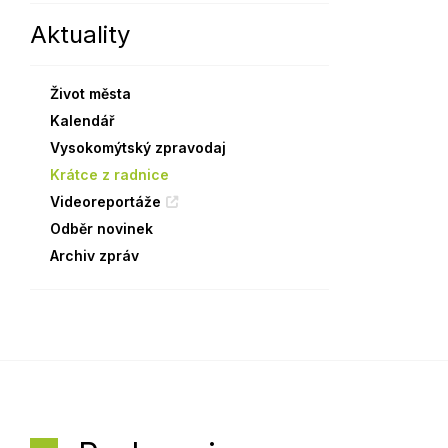
Aktuality
Sodomkovo Vysoké Mýto
Komise
Festival Hudba pomáhá
Termíny
Život města
Symboly města
Kalendář
Vysokomýtský zpravodaj
Krátce z radnice
Videoreportáže
Odběr novinek
Archiv zpráv