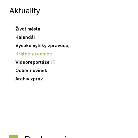
Aktuality
Sodomkovo Vysoké Mýto
Komise
Festival Hudba pomáhá
Termíny
Život města
Symboly města
Kalendář
Vysokomýtský zpravodaj
Krátce z radnice
Videoreportáže
Odběr novinek
Archiv zpráv