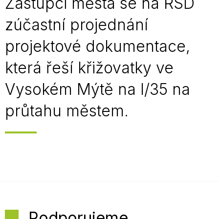
Zástupci města se na ŘSD
zúčastní projednání
projektové dokumentace,
která řeší křižovatky ve
Vysokém Mýtě na I/35 na
průtahu městem.
Podporujeme