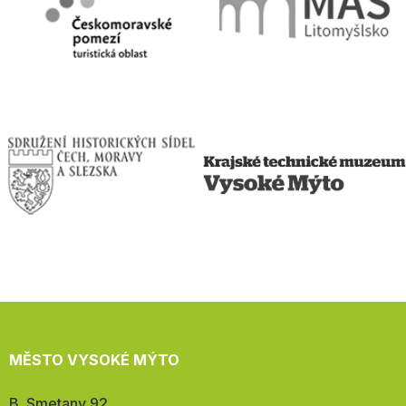
MĚSTO VYSOKÉ MÝTO
Adresa:
B. Smetany 92,