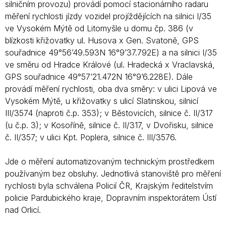
silničním provozu) provádí pomocí stacionárního radaru
měření rychlosti jízdy vozidel projíždějících na silnici I/35
ve Vysokém Mýtě od Litomyšle u domu čp. 386 (v
blízkosti křižovatky ul. Husova x Gen. Svatoně, GPS
souřadnice 49°56’49.593N 16°9’37.792E) a na silnici I/35
ve směru od Hradce Králové (ul. Hradecká x Vraclavská,
GPS souřadnice 49°57’21.472N 16°9’6.228E). Dále
provádí měření rychlosti, oba dva směry: v ulici Lipová ve
Vysokém Mýtě, u křižovatky s ulicí Slatinskou, silnicí
III/3574 (naproti č.p. 353); v Běstovicích, silnice č. II/317
(u č.p. 3); v Kosoříně, silnice č. II/317, v Dvořisku, silnice
č. II/357; v ulici Kpt. Poplera, silnice č. III/3576.
Jde o měření automatizovaným technickým prostředkem
používaným bez obsluhy. Jednotlivá stanoviště pro měření
rychlosti byla schválena Policií ČR, Krajským ředitelstvím
policie Pardubického kraje, Dopravním inspektorátem Ústí
nad Orlicí.