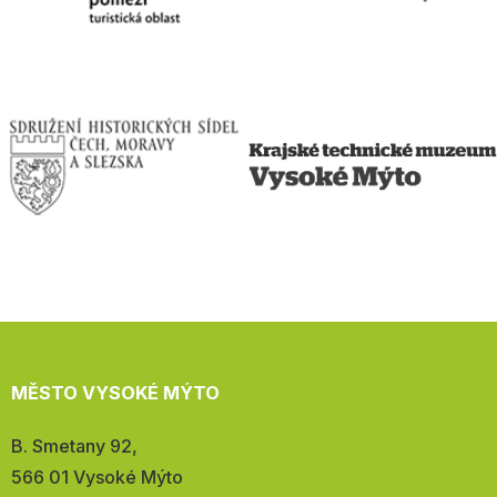
MĚSTO VYSOKÉ MÝTO
Adresa:
B. Smetany 92,
566 01 Vysoké Mýto