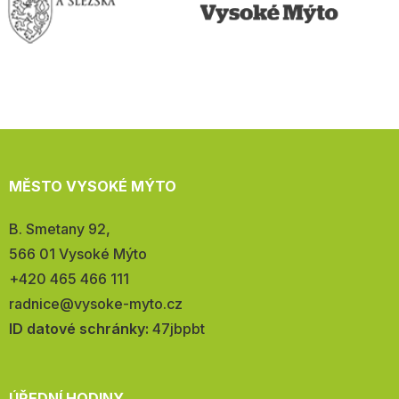
MĚSTO VYSOKÉ MÝTO
Adresa:
B. Smetany 92,
566 01 Vysoké Mýto
Telefon:
+420 465 466 111
E-
radnice@vysoke-myto.cz
mail:
ID datové schránky:
47jbpbt
ÚŘEDNÍ HODINY