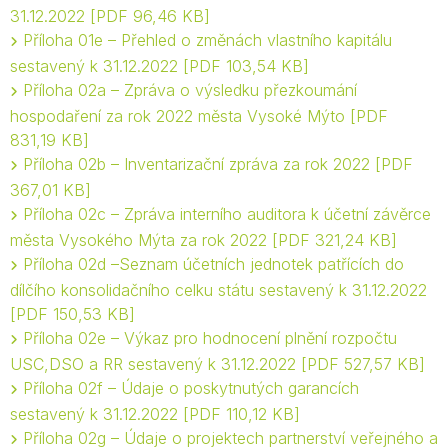
31.12.2022
PDF 96,46 KB
Příloha 01e – Přehled o změnách vlastního kapitálu
sestavený k 31.12.2022
PDF 103,54 KB
Příloha 02a – Zpráva o výsledku přezkoumání
hospodaření za rok 2022 města Vysoké Mýto
PDF
831,19 KB
Příloha 02b – Inventarizační zpráva za rok 2022
PDF
367,01 KB
Příloha 02c – Zpráva interního auditora k účetní závěrce
města Vysokého Mýta za rok 2022
PDF 321,24 KB
Příloha 02d –Seznam účetních jednotek patřících do
dílčího konsolidačního celku státu sestavený k 31.12.2022
PDF 150,53 KB
Příloha 02e – Výkaz pro hodnocení plnění rozpočtu
USC,DSO a RR sestavený k 31.12.2022
PDF 527,57 KB
Příloha 02f – Údaje o poskytnutých garancích
sestavený k 31.12.2022
PDF 110,12 KB
Příloha 02g – Údaje o projektech partnerství veřejného a