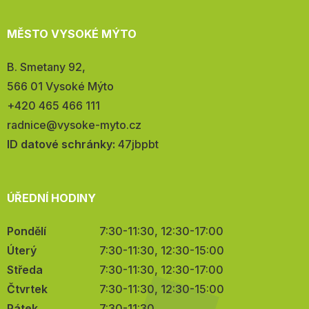
MĚSTO VYSOKÉ MÝTO
Adresa:
B. Smetany 92,
566 01 Vysoké Mýto
Telefon:
+420 465 466 111
E-
radnice@vysoke-myto.cz
mail:
ID datové schránky:
47jbpbt
ÚŘEDNÍ HODINY
Pondělí
7:30-11:30, 12:30-17:00
Úterý
7:30-11:30, 12:30-15:00
Středa
7:30-11:30, 12:30-17:00
Čtvrtek
7:30-11:30, 12:30-15:00
Pátek
7:30-11:30