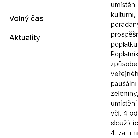
umístění
kulturní
Volný čas
pořádaný
prospěšn
Aktuality
poplatku 
Poplatník
způsobem
veřejnéh
paušální
zeleniny
umístění
včl. 4 o
sloužící
4. za um