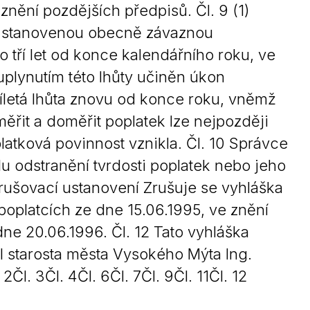
znění pozdějších předpisů. Čl. 9 (1)
st stanovenou obecně závaznou
 tří let od konce kalendářního roku, ve
uplynutím této lhůty učiněn úkon
íletá lhůta znovu od konce roku, vněmž
řit a doměřit poplatek lze nejpozději
latková povinnost vznikla. Čl. 10 Správce
u odstranění tvrdosti poplatek nebo jeho
Zrušovací ustanovení Zrušuje se vyhláška
oplatcích ze dne 15.06.1995, ve znění
ne 20.06.1996. Čl. 12 Tato vyhláška
 starosta města Vysokého Mýta Ing.
l. 3Čl. 4Čl. 6Čl. 7Čl. 9Čl. 11Čl. 12