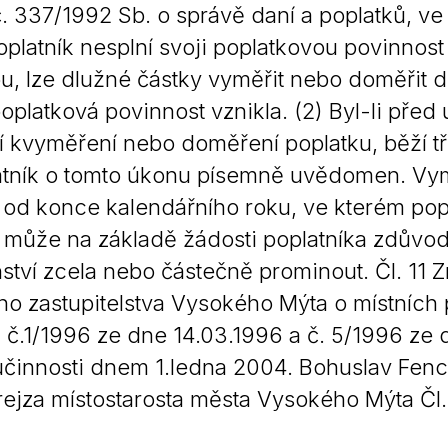
. 337/1992 Sb. o správě daní a poplatků, ve 
platník nesplní svoji poplatkovou povinno
u, lze dlužné částky vyměřit nebo doměřit do
oplatková povinnost vznikla. (2) Byl-li před 
í kvyměření nebo doměření poplatku, běží tř
atník o tomto úkonu písemně uvědomen. Vymě
t od konce kalendářního roku, ve kterém pop
 může na základě žádosti poplatníka zdůvod
nství zcela nebo částečně prominout. Čl. 11 
o zastupitelstva Vysokého Mýta o místních p
 č.1/1996 ze dne 14.03.1996 a č. 5/1996 ze d
činnosti dnem 1.ledna 2004. Bohuslav Fencl
ejza místostarosta města Vysokého Mýta Čl. 2Č