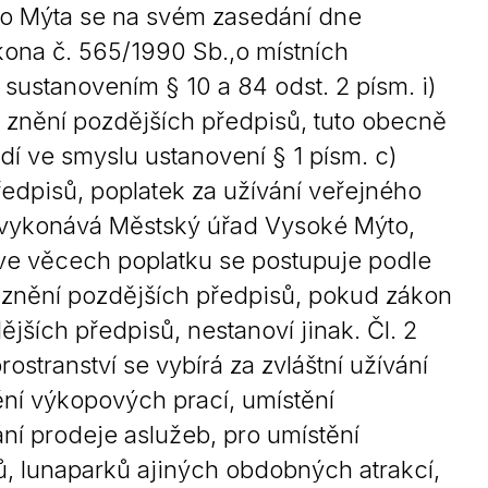
ho Mýta se na svém zasedání dne
Kontakty
kona č. 565/1990 Sb.,o místních
sustanovením § 10 a 84 odst. 2 písm. i)
e znění pozdějších předpisů, tuto obecně
dí ve smyslu ustanovení § 1 písm. c)
ředpisů, poplatek za užívání veřejného
ku vykonává Městský úřad Vysoké Mýto,
í ve věcech poplatku se postupuje podle
e znění pozdějších předpisů, pokud zákon
jších předpisů, nestanoví jinak. Čl. 2
ostranství se vybírá za zvláštní užívání
ění výkopových prací, umístění
ní prodeje aslužeb, pro umístění
sů, lunaparků ajiných obdobných atrakcí,