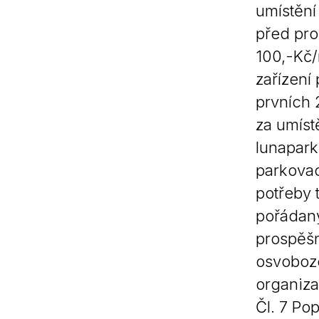
umístění
před pro
100,-Kč/
zařízení
prvních 
za umíst
lunapark
parkovac
potřeby 
pořádaný
prospěšn
osvoboz
organiza
Čl. 7 Po