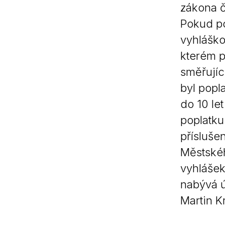
zákona č
Pokud po
vyhláško
kterém p
směřujíc
byl popl
do 10 le
poplatku
přísluše
Městskéh
vyhlášek
nabývá ú
Martin Kr