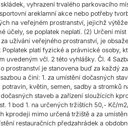
 skládek, vyhrazení trvalého parkovacího mís
, sportovní areklamní akce nebo potřeby tvorb
ch na veřejném prostranství, jejichž výtěžek
é účely, se poplatek neplatí. (2) Určení mís
za užívání veřejného prostranství, je obsažen
 Poplatek platí fyzické a právnické osoby, kt
 uvedeným včl. 2 této vyhlášky. Čl. 4 Sazba
o prostranství je stanovena buď za každý 
 sazbou a činí: 1. za umístění dočasných stav
, potravin, květin, semen, sadby a stromků 
 dočasných staveb a zařízení sloužících kpr
dst. 1 bod 1. na určených tržištích 50,- Kč/m2
ch kprodeji mimo určená tržiště a za umístěn
ístění restauračních předzahrádek a obdobn