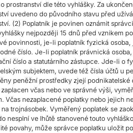
o prostranství dle této vyhlášky. Za ukončen
ství uvedeno do původního stavu před užívá
ství. (2) Poplatník je povinen oznámit správc
 vyhlášky nejpozději 15 dnů před vznikem po
vé povinnosti, je-li poplatník fyzická osoba, 
rodné číslo. Je-li poplatník právnická osoba,
kační číslo a statutárního zástupce. Jde-li o
elským subjektem, uvede též čísla účtů u pe
ěny peněžní prostředky zjejí podnikatelské č
 zaplacen včas nebo ve správné výši, vyměř
 Včas nezaplacené poplatky nebo jejich n
ž na trojnásobek. Vyměřený poplatek se zaok
o nesplní ve lhůtě stanovené touto vyhláš
té povahy, může správce poplatku uložit po