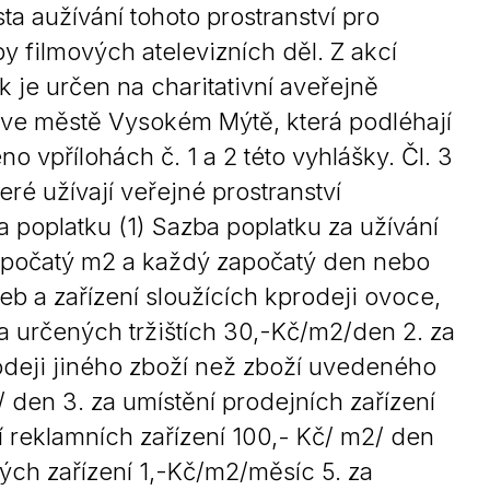
ta aužívání tohoto prostranství pro
y filmových atelevizních děl. Z akcí
 je určen na charitativní aveřejně
t ve městě Vysokém Mýtě, která podléhají
o vpřílohách č. 1 a 2 této vyhlášky. Čl. 3
eré užívají veřejné prostranství
 poplatku (1) Sazba poplatku za užívání
započatý m2 a každý započatý den nebo
eb a zařízení sloužících kprodeji ovoce,
na určených tržištích 30,-Kč/m2/den 2. za
odeji jiného zboží než zboží uvedeného
/ den 3. za umístění prodejních zařízení
í reklamních zařízení 100,- Kč/ m2/ den
ých zařízení 1,-Kč/m2/měsíc 5. za