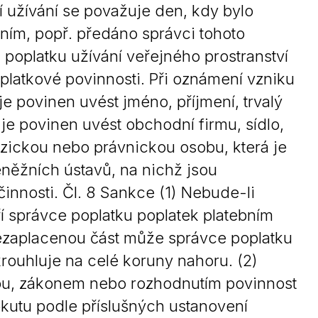
í užívání se považuje den, kdy bylo
ním, popř. předáno správci tohoto
i poplatku užívání veřejného prostranství
platkové povinnosti. Při oznámení vzniku
je povinen uvést jméno, příjmení, trvalý
 je povinen uvést obchodní firmu, sídlo,
 fyzickou nebo právnickou osobu, která je
něžních ústavů, na nichž jsou
innosti. Čl. 8 Sankce (1) Nebude-li
í správce poplatku poplatek platebním
ezaplacenou část může správce poplatku
rouhluje na celé koruny nahoru. (2)
kou, zákonem nebo rozhodnutím povinnost
kutu podle příslušných ustanovení