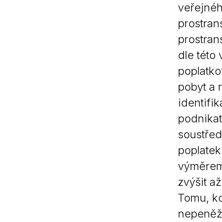
veřejnéh
prostran
prostran
dle této
poplatko
pobyt a 
identifi
podnikat
soustřed
poplatek
výměrem.
zvýšit a
Tomu, kd
nepeněži