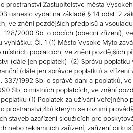
o prostranství Zastupitelstvo města Vysoké
Krizové informace
Veterináři
03 usneslo vydat na základě § 14 odst. 2 zá
Pohotovost
Stavby a investice
ch, ve znění pozdějších předpisů a vsouladu 
Dotace a projekty
. 128/2000 Sb. o obcích (obecní zřízení), v
Odpady
 vyhlášku: Čl. 1 (1) Město Vysoké Mýto zavá
 místních poplatcích, ve znění pozdějších p
Ztráty a nálezy
ství (dále jen poplatek). (2) Správu poplat
Volby
nanční (dále jen správce poplatku) a vřízen
. 337/1992 Sb. o správě daní a poplatků, v
990 Sb. o místních poplatcích, ve znění pozdě
poplatku (1) Poplatek za užívání veřejného pr
o prostranství,4b) kterým se rozumí provád
h staveb azařízení sloužících pro poskytová
ch nebo reklamních zařízení, zařízení cirku