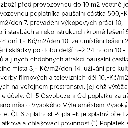
 zboží před provozovnou do 10 m2 včetně je
vozovnou poplatníka paušální částka 500,-Kč
m2/den 7. provádění výkopových prácí 10,- 
 při stavbách a rekonstrukcích kromě lešení 
28 dní 1,- Kč/m2/den 10. za umístění lešení 2
ění skládky po dobu delší než 24 hodin 10,-
ů a jiných obdobných atrakcí paušální částk
ího místa 3,- Kč/m2/den 14. užívání pro kult
tvorby filmových a televizních děl 10,-Kč/m2
ch na veřejném prostranství, jejichž výtěžek
é účely. Čl. 5 Osvobození Od poplatku za už
eno město Vysokého Mýta aměstem Vysokým
ce. Čl. 6 Splatnost Poplatek je splatný před 
platková a ohlašovací povinnost (1) Poplatek 