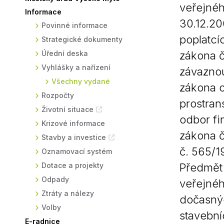
veřejnéh
Informace
Sodomkovo Vysoké Mýto
Komise
30.12.20
Povinné informace
Festival Hudba pomáhá
Termíny
poplatcí
Strategické dokumenty
Symboly města
Úřední deska
zákona č
Vyhlášky a nařízení
závaznou
Všechny vydané
zákona o
Rozpočty
prostran
Životní situace
odbor fi
Krizové informace
zákona č
Stavby a investice
č. 565/1
Oznamovací systém
Dotace a projekty
Předmět 
Odpady
veřejnéh
Ztráty a nálezy
dočasnýc
Volby
stavební
E-radnice