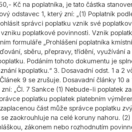
50,- Kč na poplatníka, je tato částka stanove
vý odstavec 1, který zní: „(1) Poplatník podle
ohlásit správci poplatku vznik své poplatkov
vzniku poplatkové povinnosti. Vznik poplat
ím formuláře „Prohlášení poplatníka kmístn
ování, sběru, přepravy, třídění, využívání
poplatku. Podáním tohoto dokumentu je splně
iznání kpoplatku.“ 3. Dosavadní odst. 1 a 2 v
 Článek 9 se zrušuje. Dosavadní články 10 a 1
 zní: „Čl. 7 Sankce (1) Nebude-li poplatek z
právce poplatku poplatek platebním výměre
ezaplacenou část může správce poplatku zvý
 se zaokrouhluje na celé koruny nahoru. (2)
hláškou, zákonem nebo rozhodnutím povinn