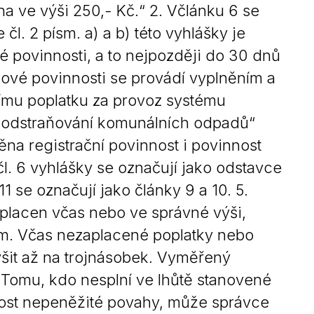
na ve výši 250,- Kč.“ 2. Včlánku 6 se
 čl. 2 písm. a) a b) této vyhlášky je
é povinnosti, a to nejpozději do 30 dnů
kové povinnosti se provádí vyplněním a
ímu poplatku za provoz systému
 a odstraňování komunálních odpadů“
na registrační povinnost i povinnost
čl. 6 vyhlášky se označují jako odstavce
1 se označují jako články 9 a 10. 5.
aplacen včas nebo ve správné výši,
m. Včas nezaplacené poplatky nebo
šit až na trojnásobek. Vyměřený
 Tomu, kdo nesplní ve lhůtě stanovené
ost nepeněžité povahy, může správce