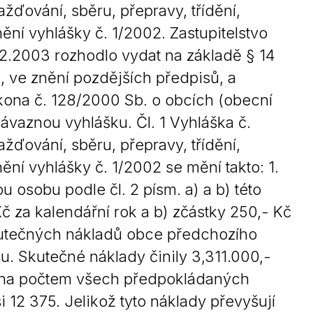
ďování, sběru, přepravy, třídění,
Kontakty
ní vyhlášky č. 1/2002. Zastupitelstvo
.2003 rozhodlo vydat na základě § 14
, ve znění pozdějších předpisů, a
ákona č. 128/2000 Sb. o obcích (obecní
závaznou vyhlášku. Čl. 1 Vyhláška č.
ďování, sběru, přepravy, třídění,
ní vyhlášky č. 1/2002 se mění takto: 1.
ou osobu podle čl. 2 písm. a) a b) této
Kč za kalendářní rok a b) zčástky 250,- Kč
skutečných nákladů obce předchozího
. Skutečné náklady činily 3,311.000,-
ělena počtem všech předpokládaných
ši 12 375. Jelikož tyto náklady převyšují