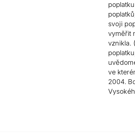
poplatku
poplatků
svoji po
vyměřit 
vznikla.
poplatku
uvědomen
ve které
2004. Bo
Vysokéh