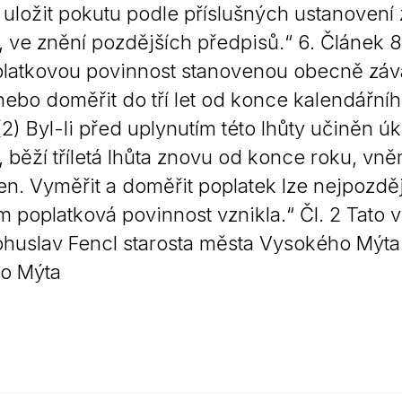
 uložit pokutu podle příslušných ustanovení
, ve znění pozdějších předpisů.“ 6. Článek 8 
platkovou povinnost stanovenou obecně záv
nebo doměřit do tří let od konce kalendářní
 (2) Byl-li před uplynutím této lhůty učiněn
, běží tříletá lhůta znovu od konce roku, v
. Vyměřit a doměřit poplatek lze nejpozděj
m poplatková povinnost vznikla.“ Čl. 2 Tato
huslav Fencl starosta města Vysokého Mýta I
o Mýta