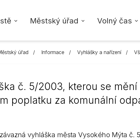
stě
Městský úřad
Volný čas
ěstský úřad
Informace
Vyhlášky a nařízení
Vš
ŘAD VYSOKÉ MÝTO
TA
ZDRAVOTNICTVÍ
INFORMACE
KULTURA
VYSOKOMÝTSKÝ ZPRAVO
školy
adu
dálostí
Nemocnice
Povinné informace
Městské akce
Digitální vydání zpravoda
ška č. 5/2003, kterou se mění
koly
í struktura
led akcí
Ordinace lékařů
Strategické dokumenty
Kontakty + inzerce
Fotogalerie
ím poplatku za komunální odp
oly
rgány města
Úřední deska
M-klub
Přidat příspěvek
Ordinace pro děti a do
upiny
licie
Vyhlášky a nařízení
Městská knihovna
Ordinace pro dospělé
Rozpočty
Městská galerie
Zubní ordinace
ávazná vyhláška města Vysokého Mýta č. 5/
Životní situace
Ostatní ordinace