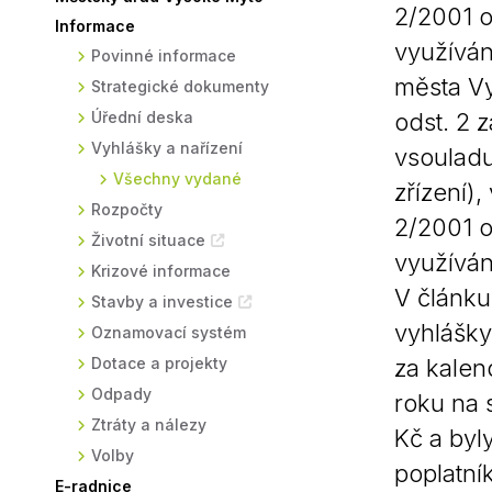
2/2001 o
Informace
Sodomkovo Vysoké Mýto
Komise
využíván
Povinné informace
Festival Hudba pomáhá
Termíny
města Vy
Strategické dokumenty
Symboly města
Úřední deska
odst. 2 
Vyhlášky a nařízení
vsouladu
Všechny vydané
zřízení)
Rozpočty
2/2001 o
Životní situace
využíván
Krizové informace
V článku 
Stavby a investice
vyhlášky
Oznamovací systém
Dotace a projekty
za kalen
Odpady
roku na 
Ztráty a nálezy
Kč a byl
Volby
poplatník
E-radnice