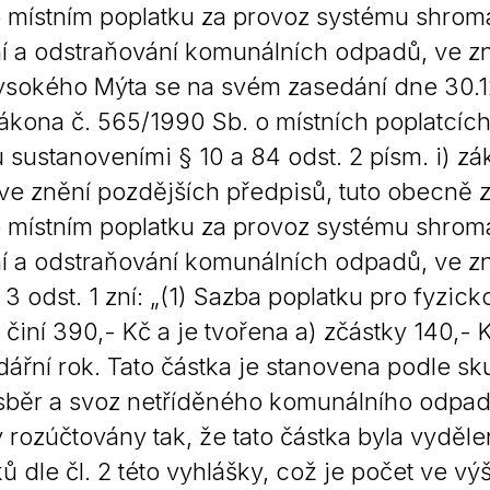
 místním poplatku za provoz systému shromaž
Krizové informace
Veterináři
í a odstraňování komunálních odpadů, ve zně
Pohotovost
Stavby a investice
sokého Mýta se na svém zasedání dne 30.12
Dotace a projekty
zákona č. 565/1990 Sb. o místních poplatcích
Odpady
 sustanoveními § 10 a 84 odst. 2 písm. i) z
, ve znění pozdějších předpisů, tuto obecně 
Ztráty a nálezy
 místním poplatku za provoz systému shromaž
Volby
í a odstraňování komunálních odpadů, ve zně
3 odst. 1 zní: „(1) Sazba poplatku pro fyzick
 činí 390,- Kč a je tvořena a) zčástky 140,- 
dářní rok. Tato částka je stanovena podle 
sběr a svoz netříděného komunálního odpadu
y rozúčtovány tak, že tato částka byla vyd
ů dle čl. 2 této vyhlášky, což je počet ve vý