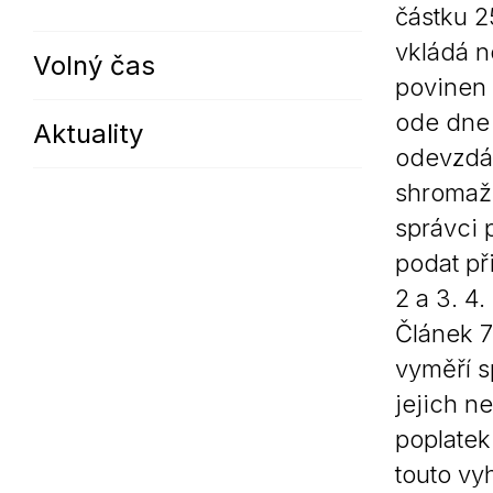
částku 2
vkládá no
Volný čas
povinen 
ode dne 
Aktuality
odevzdán
shromažď
správci 
podat př
2 a 3. 4.
Článek 7
vyměří s
jejich n
poplatek
touto vy