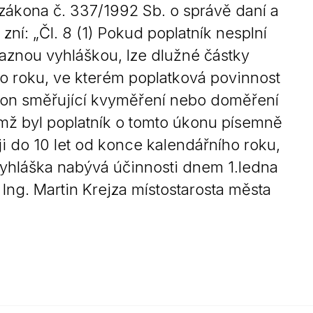
 zákona č. 337/1992 Sb. o správě daní a
zní: „Čl. 8 (1) Pokud poplatník nesplní
aznou vyhláškou, lze dlužné částky
ho roku, ve kterém poplatková povinnost
 úkon směřující kvyměření nebo doměření
němž byl poplatník o tomto úkonu písemně
i do 10 let od konce kalendářního roku,
 vyhláška nabývá účinnosti dnem 1.ledna
ng. Martin Krejza místostarosta města