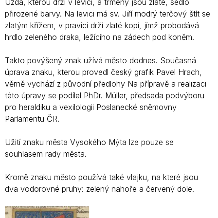
Uzda, kterou drží v levici, a třmeny jsou zlaté, sedlo
přirozené barvy. Na levici má sv. Jiří modrý terčový štít se
zlatým křížem, v pravici drží zlaté kopí, jímž probodává
hrdlo zeleného draka, ležícího na zádech pod koněm.
Takto povýšený znak užívá město dodnes. Současná
úprava znaku, kterou provedl český grafik Pavel Hrach,
věrně vychází z původní předlohy Na přípravě a realizaci
této úpravy se podílel PhDr. Müller, předseda podvýboru
pro heraldiku a vexilologii Poslanecké sněmovny
Parlamentu ČR.
Užití znaku města Vysokého Mýta lze pouze se
souhlasem rady města.
Kromě znaku město používá také vlajku, na které jsou
dva vodorovné pruhy: zelený nahoře a červený dole.