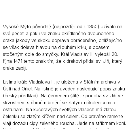
Vysoké Mýto původně (nejpozději od r. 1350) užívalo na
své pečeti a pak i ve znaku okřídleného dvounohého
draka jakoby ve skoku doprava obráceného, ohlížejícího
se však doleva hlavou na dlouhém krku, s ocasem
stočeným dole do smyčky. Král Vladislav II. vylepšil 20.
října 1471 tento znak tím, že k drakovi přidal sv. Jiří, který
draka zabíjí.
Listina krále Vladislava II. je uložena v Státním archivu v
Ústí nad Orlicí. Na listině je uveden následující popis znaku
(český předklad): Na červeném štítě je podoba sv. Jiří ve
skvostném stříbrném brnění se zlatými nákolenicemi a
ostruhami. Na kučeravých světlých vlasech má zlatou
čelenku se zlatým křížem nad čelem. Od pravého ramene
vlají dozadu cípy zeleného roucha. Jede na stříbrném koni.