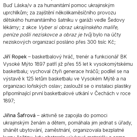
Buď Láska/v a za humanitární pomoc ukrajinským
uprchlíkům; za zajištění několikaměsíčního provozu
dětského humanitárního šatníku v garáži vedle Šedovy
lékárny; z akce
Vyber si obraz ukrajinského
malíře,
peníze pošli neziskovce a obraz je tvůj
bylo na účty
neziskových organizací posláno přes 300 tisíc Kč;
Jiří Ropek
– basketbalový hráč, trenér a funkcionář BK
Vysoké Mýto 1897 patří již přes 55 let k vysokomýtskému
basketbalu; vychoval čtyři generace hráčů; podílel se na
výstavě k 125 letům basketbalu ve Vysokém Mýtě a na
organizaci loňských oslav; zasloužil se o instalaci plastiky
připomínající první basketbalové utkání v Čechách v roce
1897;
Jiřina Šafrová
– aktivně se zapojila do pomoci
ukrajinským ženám a dětem, pomáhala jim jednat s úřady,
shánět ubytování, zaměstnání, organizovala bezplatné