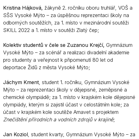
Kristina Hájková,
žákyně 2. ročníku oboru truhlář, VOŠ a
SŠS Vysoké Mýto – za úspěšnou reprezentaci školy na
odborných soutěžích, za 1. místo v mezinárodní soutěži
SKILL 2022 a 1. místo v soutěži Zlatý čep;
Kolektiv studentů v čele se Zuzanou Krejčí,
Gymnázium
Vysoké Mýto – za scénář a realizaci
divadelní akademie
pro studenty a veřejnost
k připomenutí 80 let od
deportace Židů
z města Vysoké Mýto;
Jáchym Kment
, student 1. ročníku, Gymnázium Vysoké
Mýto – za reprezentaci školy v dějepisné, zeměpisné a
chemické olympiádě; za 1. místo v krajském kole dějepisné
olympiády, kterým si zajistil účast v celostátním kole; za
účast v krajském kole soutěže Amavet s projektem
Znečištění přírodních
a vodních zdrojů v krajině
;
Jan Koziol
, student kvarty, Gymnázium Vysoké Mýto – za