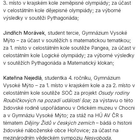
3. místo v krajském kole zeměpisné olympiády; za účast
v celostátním kole dějepisné olympiády; za výborné
výsledky v soutěži Pythagoriáda;
Jindřich Morávek
, student tercie, Gymnázium Vysoké
Mýto – za účast v soutěžích s matematickou tematikou;
za 1. místo v celostátním kole soutěže Pangea, za účast v
celostátním kole Logické olympiády; za výborné výsledky
v soutěžích Pythagoriáda a Matematický klokan;
Kateřina Nejedlá
, studentka 4. ročníku, Gymnázium
Vysoké Mýto – za 1. místo v krajském kole a za 2. místo v
celostátním kole soutěže SOČ za projekt
Osudy rodiny
Roubíčkových
na pozadí událostí šoa
; za výstavu o této
židovské rodině uspořádanou v Orlickém muzeu v Chocni
a v Gymnáziu Vysoké Mýto; za stáž na HÚ AV ČR s
tématem
Dějiny
Židů v českých zemích
– bádá o historii
židovské náboženské obce Hořovice; za účast na
mezinárodním vědeckém sympoziu
Nesvoboda,