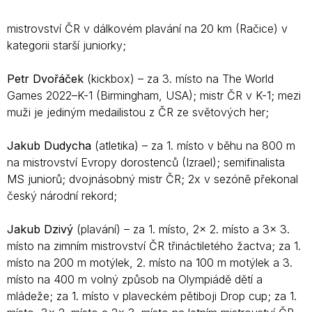
mistrovství ČR v dálkovém plavání na 20 km (Račice) v
kategorii starší juniorky;
Petr Dvořáček
(kickbox) – za 3. místo na The World
Games 2022–K-1 (Birmingham, USA); mistr ČR v K-1; mezi
muži je jediným medailistou z ČR ze světových her;
Jakub Dudycha
(atletika) – za 1. místo v běhu na 800 m
na mistrovství Evropy dorostenců (Izrael); semifinalista
MS juniorů; dvojnásobný mistr ČR; 2x v sezóně překonal
český národní rekord;
Jakub Dzivý
(plavání) – za 1. místo, 2x 2. místo a 3x 3.
místo na zimním mistrovství ČR třináctiletého žactva; za 1.
místo na 200 m motýlek, 2. místo na 100 m motýlek a 3.
místo na 400 m volný způsob na Olympiádě dětí a
mládeže; za 1. místo v plaveckém pětiboji Drop cup; za 1.