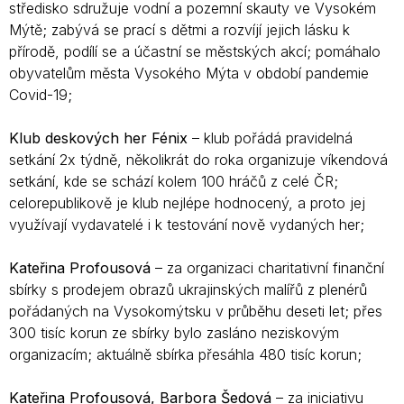
středisko sdružuje vodní a pozemní
skauty ve Vysokém
Mýtě; zabývá se
prací s dětmi a rozvíjí jejich lásku k
přírodě,
podílí se a účastní se městských akcí; pomáhalo
obyvatelům města Vysokého Mýta v období
pandemie
Covid-19;
Klub deskových her Fénix
– klub pořádá pravidelná
setkání 2x týdně, několikrát do roka organizuje víkendová
setkání, kde se schází kolem 100 hráčů z celé ČR;
celorepublikově je klub nejlépe hodnocený, a proto jej
využívají vydavatelé i k testování nově vydaných her;
Kateřina Profousová
– za organizaci charitativní finanční
sbírky s prodejem obrazů ukrajinských malířů z plenérů
pořádaných na Vysokomýtsku v průběhu deseti let; přes
300 tisíc korun ze sbírky bylo zasláno neziskovým
organizacím; aktuálně sbírka přesáhla 480 tisíc korun;
Kateřina Profousová, Barbora Šedová
– za iniciativu