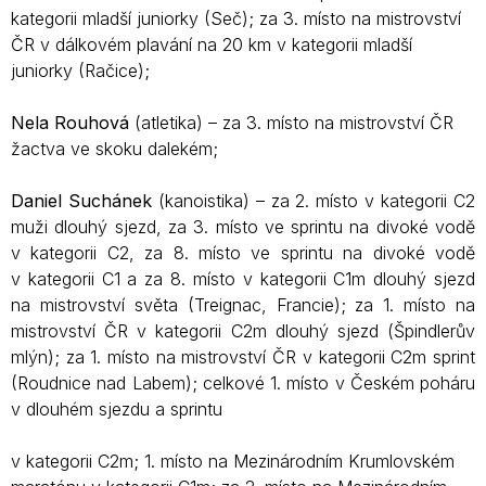
kategorii mladší juniorky (Seč); za 3. místo na mistrovství
ČR v dálkovém plavání na 20 km v kategorii mladší
juniorky (Račice);
Nela Rouhová
(atletika) – za 3. místo na mistrovství ČR
žactva ve skoku dalekém;
Daniel Suchánek
(kanoistika) – za 2. místo v kategorii C2
muži dlouhý sjezd, za 3. místo ve sprintu na divoké vodě
v kategorii C2, za 8. místo ve sprintu na divoké vodě
v kategorii C1 a za 8. místo v kategorii C1m dlouhý sjezd
na mistrovství světa (Treignac, Francie); za 1. místo na
mistrovství ČR v kategorii C2m dlouhý sjezd (Špindlerův
mlýn); za 1. místo na mistrovství ČR v kategorii C2m sprint
(Roudnice nad Labem); celkové 1. místo v Českém poháru
v dlouhém sjezdu a sprintu
v kategorii C2m; 1. místo na Mezinárodním Krumlovském