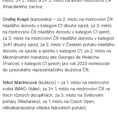
místo, 3x 2. místo a 2x 3. místo na letním mistrovství ČR
třináctiletého žactva;
Ondřej Kvapil
(kanoistika) – za 2. místo na mistrovství ČR
mladšího dorostu v kategorii C1 dlouhý sjezd; za 3. místo
na mistrovství ČR mladšího dorostu v kategorii C1 sprint;
za 3. místo na mistrovství ČR mladšího dorostu v kategorii
3xK1 dlouhý sjezd; za 2. místo v Českém poháru mladšího
dorostu ve sjezdu a sprintu v kategorii C1; za 2. místo na
Mezinárodním maratónu des Georges de l’Ardeche
(Francie) v kategorii C1 junioři; pro rok 2023 nominován
do juniorského reprezentačního družstva ČR;
Nikol Martincová
(kickbox)
–
za 1. místo na mistrovství
světa WAKO (Itálie); za 3x 1. místo na mistrovství ČR ve
třech různých disciplínách, za 3. místo na Světovém
poháru (Maďarsko); za 1. místo na Czech Open;
několikanásobná vítězka Národních pohárů;