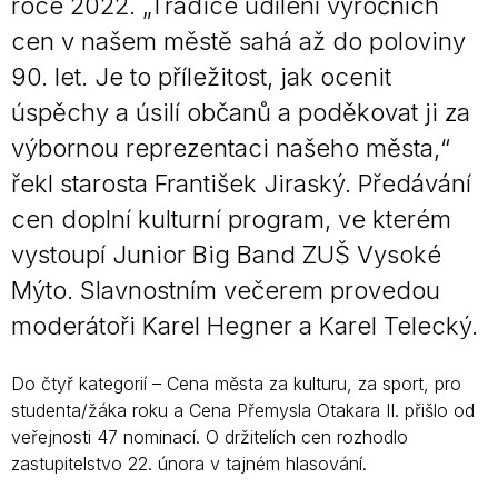
roce 2022. „Tradice udílení výročních
cen v našem městě sahá až do poloviny
90. let. Je to příležitost, jak ocenit
úspěchy a úsilí občanů a poděkovat ji za
výbornou reprezentaci našeho města,“
řekl starosta František Jiraský. Předávání
cen doplní kulturní program, ve kterém
vystoupí Junior Big Band ZUŠ Vysoké
Mýto. Slavnostním večerem provedou
moderátoři Karel Hegner a Karel Telecký.
Do čtyř kategorií – Cena města za kulturu, za sport, pro
studenta/žáka roku a Cena Přemysla Otakara II. přišlo od
veřejnosti 47 nominací. O držitelích cen rozhodlo
zastupitelstvo 22. února v tajném hlasování.