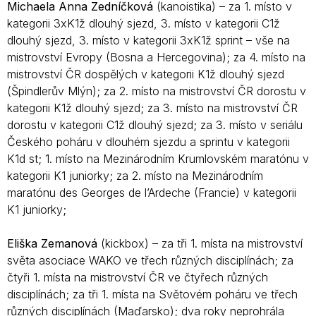
Michaela Anna Zedníčková
(kanoistika) – za 1. místo v
kategorii 3xK1ž dlouhý sjezd, 3. místo v kategorii C1ž
dlouhý sjezd, 3. místo v kategorii 3xK1ž sprint – vše na
mistrovství Evropy (Bosna a Hercegovina); za 4. místo na
mistrovství ČR dospělých v kategorii K1ž dlouhý sjezd
(Špindlerův Mlýn); za 2. místo na mistrovství ČR dorostu v
kategorii K1ž dlouhý sjezd; za 3. místo na mistrovství ČR
dorostu v kategorii C1ž dlouhý sjezd; za 3. místo v seriálu
Českého poháru v dlouhém sjezdu a sprintu v kategorii
K1d st; 1. místo na Mezinárodním Krumlovském maratónu v
kategorii K1 juniorky; za 2. místo na Mezinárodním
maratónu des Georges de l’Ardeche (Francie) v kategorii
K1 juniorky;
Eliška Zemanová
(kickbox) – za tři 1. místa na mistrovství
světa asociace WAKO ve třech různých disciplínách; za
čtyři 1. místa na mistrovství ČR ve čtyřech různých
disciplínách; za tři 1. místa na Světovém poháru ve třech
různých disciplínách (Maďarsko); dva roky neprohrála