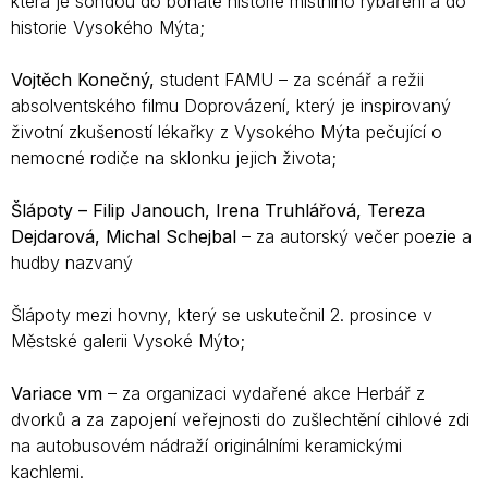
která je sondou do bohaté historie místního rybaření a do
historie Vysokého Mýta;
Vojtěch Konečný,
student FAMU – za scénář a režii
absolventského filmu Doprovázení, který je inspirovaný
životní zkušeností lékařky z Vysokého Mýta pečující o
nemocné rodiče na sklonku jejich života;
Šlápoty – Filip Janouch, Irena Truhlářová, Tereza
Dejdarová, Michal Schejbal
– za autorský večer poezie a
hudby nazvaný
Šlápoty mezi hovny, který se uskutečnil 2. prosince v
Městské galerii Vysoké Mýto;
Variace vm
– za organizaci vydařené akce Herbář z
dvorků a za zapojení veřejnosti do zušlechtění cihlové zdi
na autobusovém nádraží originálními keramickými
kachlemi.