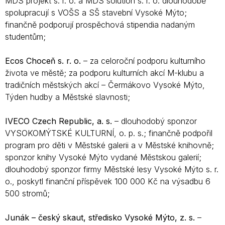
MDS projekt s. r. o. a MDS solution s. r. o. dlouhodobě
spolupracují s VOŠS a SŠ stavební Vysoké Mýto;
finančně podporují prospěchová stipendia nadaným
studentům;
Ecos Choceň s. r. o.
– za celoroční podporu kulturního
života ve městě; za podporu kulturních akcí M-klubu a
tradičních městských akcí – Čermákovo Vysoké Mýto,
Týden hudby a Městské slavnosti;
IVECO Czech Republic, a. s.
– dlouhodobý sponzor
VYSOKOMÝTSKÉ KULTURNÍ, o. p. s.; finančně podpořil
program pro děti v Městské galerii a v Městské knihovně;
sponzor knihy Vysoké Mýto vydané Městskou galerií;
dlouhodobý sponzor firmy Městské lesy Vysoké Mýto s. r.
o., poskytl finanční příspěvek 100 000 Kč na výsadbu 6
500 stromů;
Junák – český skaut, středisko Vysoké Mýto, z. s.
–