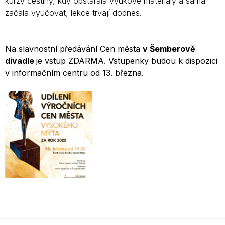
kurzy češtiny, kdy obstarala výukové materiály a sama
začala vyučovat, lekce trvají dodnes.
Na slavnostní předávání Cen města
v Šemberově
divadle
je vstup ZDARMA. Vstupenky budou k dispozici
v informačním centru od 13. března.