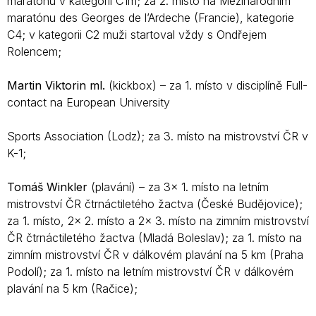
maratónu v kategorii C1m; za 2. místo na Mezinárodním
maratónu des Georges de l’Ardeche (Francie), kategorie
C4; v kategorii C2 muži startoval vždy s Ondřejem
Rolencem;
Martin Viktorin ml.
(kickbox) – za 1. místo v disciplíně Full-
contact na European University
Sports Association (Lodz); za 3. místo na mistrovství ČR v
K-1;
Tomáš Winkler
(plavání) – za 3x 1. místo na letním
mistrovství ČR čtrnáctiletého žactva (České Budějovice);
za 1. místo, 2x 2. místo a 2x 3. místo na zimním mistrovství
ČR čtrnáctiletého žactva (Mladá Boleslav); za 1. místo na
zimním mistrovství ČR v dálkovém plavání na 5 km (Praha
Podolí); za 1. místo na letním mistrovství ČR v dálkovém
plavání na 5 km (Račice);