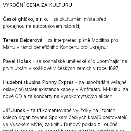
VÝROČNÍ CENA ZA KULTURU
České ghíčko, s r. o.
– za zkulturnění místa před
prodejnou na autobusovém nádraží;
Tereza Dejdarová
– za interpretaci písně Modlitba pro
Martu v rámci benefičního Koncertu pro Ukrajinu;
Pavel Hošek
– za sochařské umělecké dílo upomínající na
první utkání v košíkové v českých zemích v roce 1897;
Hudební skupina Ponny Expres
– za uspořádání veřejné
oslavy půlstoletí existence kapely v Amfiteátru M-klubu; za
nové CD a za koncerty na vysokomýtských akcích;
Jiří Junek
– za tři komentované vyjížďky na jízdních
kolech organizované Spolkem českých kolařů cestovatelů
ve Vysokém Mýtě; za knihu Duhový poklad z Loučné,