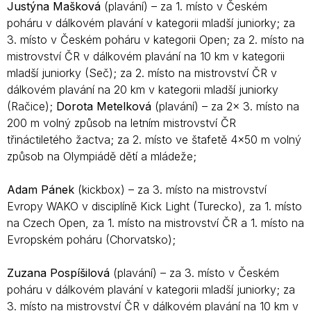
Justýna Mašková
(plavání) – za 1. místo v Českém
poháru v dálkovém plavání v kategorii mladší juniorky; za
3. místo v Českém poháru v kategorii Open; za 2. místo na
mistrovství ČR v dálkovém plavání na 10 km v kategorii
mladší juniorky (Seč); za 2. místo na mistrovství ČR v
dálkovém plavání na 20 km v kategorii mladší juniorky
(Račice);
Dorota Metelková
(plavání) – za 2x 3. místo na
200 m volný způsob na letním mistrovství ČR
třináctiletého žactva; za 2. místo ve štafetě 4×50 m volný
způsob na Olympiádě dětí a mládeže;
Adam Pánek
(kickbox) – za 3. místo na mistrovství
Evropy WAKO v disciplíně Kick Light (Turecko), za 1. místo
na Czech Open, za 1. místo na mistrovství ČR a 1. místo na
Evropském poháru (Chorvatsko);
Zuzana Pospíšilová
(plavání) – za 3. místo v Českém
poháru v dálkovém plavání v kategorii mladší juniorky; za
3. místo na mistrovství ČR v dálkovém plavání na 10 km v