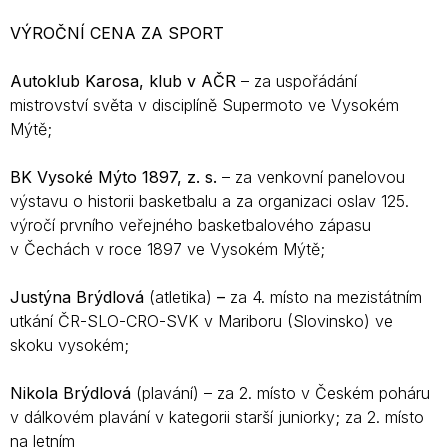
VÝROČNÍ CENA ZA SPORT
Autoklub Karosa, klub v AČR
– za uspořádání
mistrovství světa v disciplíně Supermoto ve Vysokém
Mýtě;
BK Vysoké Mýto 1897, z. s.
– za venkovní panelovou
výstavu o historii basketbalu a za organizaci oslav 125.
výročí prvního veřejného basketbalového zápasu
v Čechách v roce 1897 ve Vysokém Mýtě;
Justýna Brýdlová
(atletika)
–
za 4. místo na mezistátním
utkání ČR-SLO-CRO-SVK v Mariboru (Slovinsko) ve
skoku vysokém;
Nikola Brýdlová
(plavání) – za 2. místo v Českém poháru
v dálkovém plavání v kategorii starší juniorky; za 2. místo
na letním