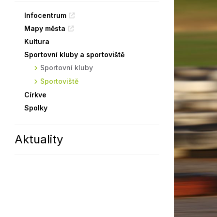
Sodomkovo Vysoké Mýto
Komise
Infocentrum
Mapy města
Festival Hudba pomáhá
Termíny
Kultura
Symboly města
Sportovní kluby a sportoviště
Sportovní kluby
Sportoviště
Církve
Spolky
Aktuality