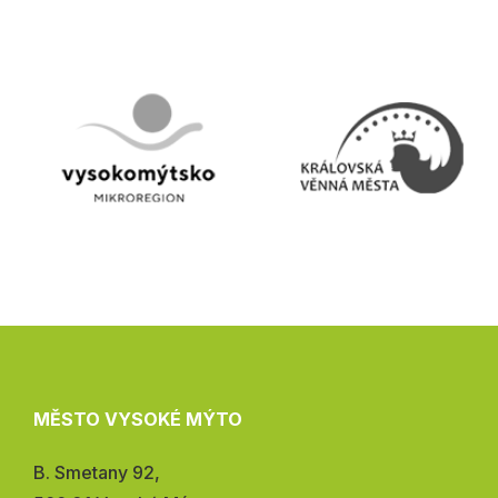
MĚSTO VYSOKÉ MÝTO
Adresa:
B. Smetany 92,