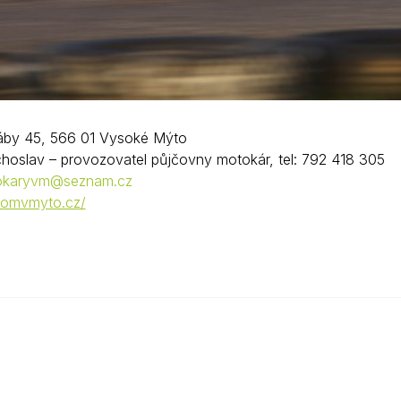
by 45, 566 01 Vysoké Mýto
hoslav – provozovatel půjčovny motokár, tel: 792 418 305
okaryvm@seznam.cz
omvmyto.cz/