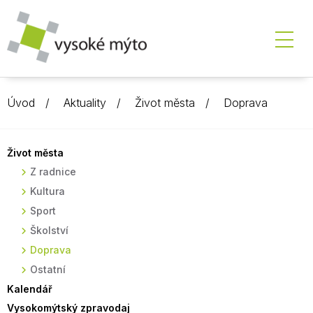
Úvod
Aktuality
Život města
Doprava
Život města
Z radnice
Kultura
Sport
Školství
Doprava
Ostatní
Kalendář
Vysokomýtský zpravodaj