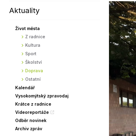
Aktuality
Sodomkovo Vysoké Mýto
Komise
Festival Hudba pomáhá
Termíny
Život města
Symboly města
Z radnice
Kultura
Sport
Školství
Doprava
Ostatní
Kalendář
Vysokomýtský zpravodaj
Krátce z radnice
Videoreportáže
Odběr novinek
Archiv zpráv