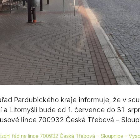
úřad Pardubického kraje informuje, že v sou
í a Litomyšlí bude od 1. července do 31. sr
usové lince 700932 Česká Třebová – Sloup
jízdní řád na lince 700932 Česká Třebová – Sloupnice – Vy