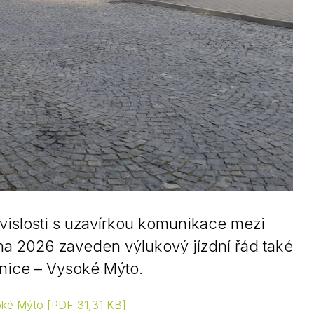
vislosti s uzavírkou komunikace mezi
pna 2026 zaveden výlukový jízdní řád také
nice – Vysoké Mýto.
soké Mýto
PDF 31,31 KB