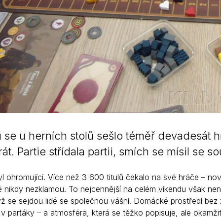
 se u herních stolů sešlo téměř devadesát hrá
rát. Partie střídala partii, smích se mísil se
l ohromující. Více než 3 600 titulů čekalo na své hráče – nov
eré nikdy nezklamou. To nejcennější na celém víkendu však ne
ž se sejdou lidé se společnou vášní. Domácké prostředí bez z
v parťáky – a atmosféra, která se těžko popisuje, ale okamži