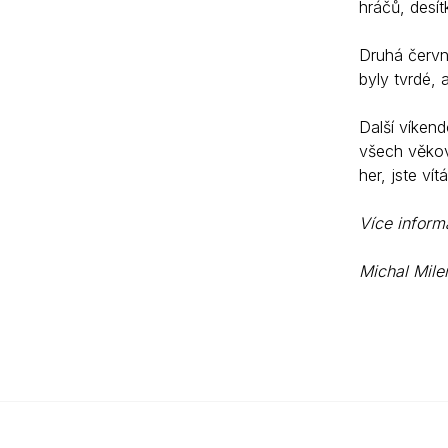
hráčů, desít
Druhá červno
byly tvrdé, 
Další víkend
všech věkový
her, jste vítá
Více inform
Michal Mile