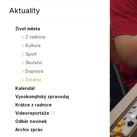
Aktuality
Sodomkovo Vysoké Mýto
Komise
Festival Hudba pomáhá
Termíny
Život města
Symboly města
Z radnice
Kultura
Sport
Školství
Doprava
Ostatní
Kalendář
Vysokomýtský zpravodaj
Krátce z radnice
Videoreportáže
Odběr novinek
Archiv zpráv