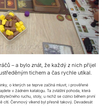
čů – a bylo znát, že každý z nich přijel
 soustředěným tichem a čas rychle utíkal.
inky, o kterých se teprve začíná mluvit, i prověřené
najdete v žádném katalogu. Ta zvláštní pohoda, která
bytečného ruchu, stoly, u nichž se cizinci během první
tě cítí. Červnový víkend byl přesně takový. Devadesát