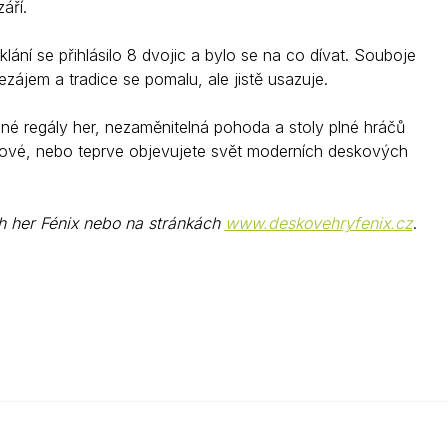
áří.
ání se přihlásilo 8 dvojic a bylo se na co dívat. Souboje
ezájem a tradice se pomalu, ale jistě usazuje.
lné regály her, nezaměnitelná pohoda a stoly plné hráčů
tégové, nebo teprve objevujete svět moderních deskových
h her Fénix nebo na stránkách
www.deskovehryfenix.cz
.