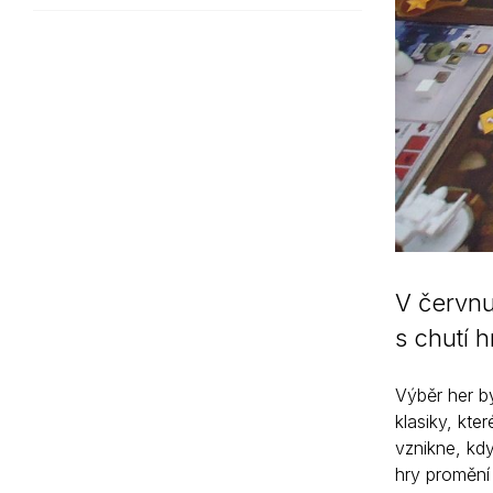
V červnu
s chutí h
Výběr her by
klasiky, kt
vznikne, kdy
hry promění 