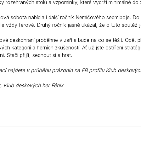
ky rozehraných stolů a vzpomínky, které vydrží minimálně do z
vá sobota nabídla i další ročník Nemíčového sedmiboje. Do kl
ale vždy férové. Druhý ročník jasně ukázal, že o tuto soutěž j
ové deskohraní proběhne v září a bude na co se těšit. Opět p
ch kategorií a herních zkušeností. Ať už jste ostřílení stra
ni. Stačí přijít, sednout si a hrát.
ací najdete v průběhu prázdnin na FB profilu Klub deskovýc
r, Klub deskových her Fénix