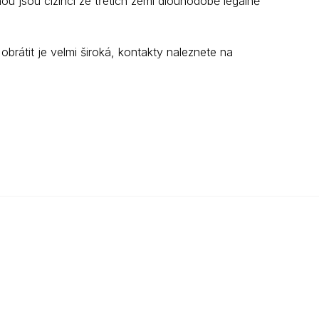
ou jsou cizinci ze třetích zemí dlouhodobě legálně
obrátit je velmi široká, kontakty naleznete na