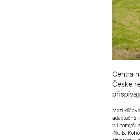
Centra n
České re
přispívaj
Mezi klíčové
adaptačně-i
v Litomyšli
Plk. B. Koh