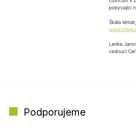
cizincům v b
pobývající 
Škála témat,
www.integra
Lenka Jano
vedoucí Cen
Podporujeme