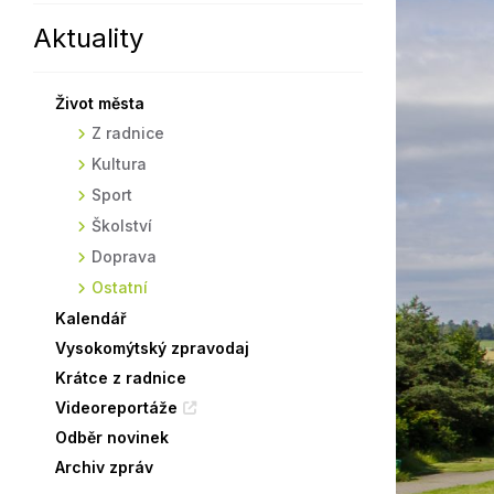
Aktuality
Sodomkovo Vysoké Mýto
Komise
Festival Hudba pomáhá
Termíny
Život města
Symboly města
Z radnice
Kultura
Sport
Školství
Doprava
Ostatní
Kalendář
Vysokomýtský zpravodaj
Krátce z radnice
Videoreportáže
Odběr novinek
Archiv zpráv