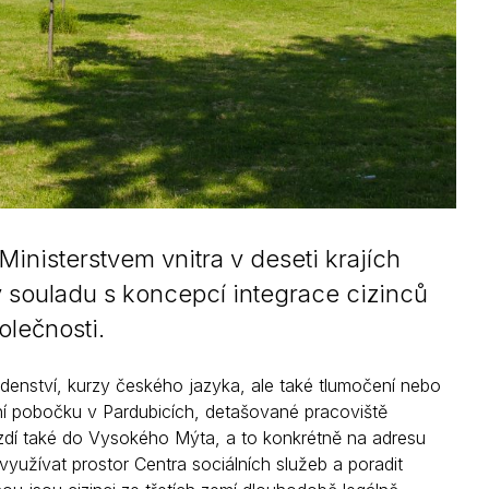
inisterstvem vnitra v deseti krajích
v souladu s koncepcí integrace cizinců
olečnosti.
adenství, kurzy českého jazyka, ale také tlumočení nebo
ní pobočku v Pardubicích, detašované pracoviště
jezdí také do Vysokého Mýta, a to konkrétně na adresu
yužívat prostor Centra sociálních služeb a poradit