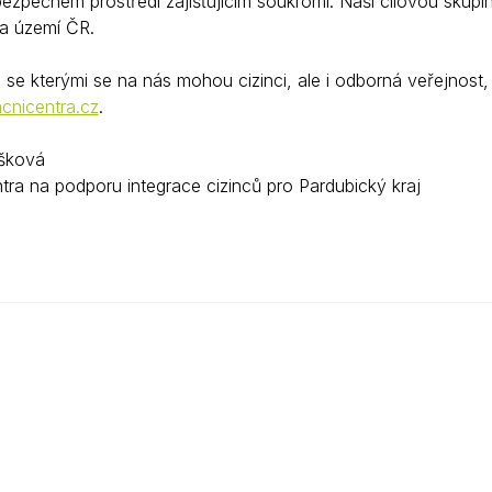
ezpečném prostředí zajišťujícím soukromí. Naší cílovou skupin
na území ČR.
 se kterými se na nás mohou cizinci, ale i odborná veřejnost, 
cnicentra.cz
.
šková
tra na podporu integrace cizinců pro Pardubický kraj