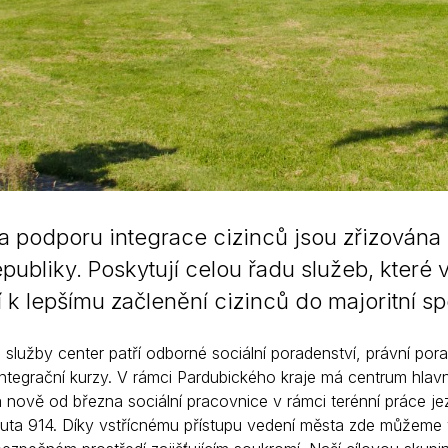
a podporu integrace cizinců jsou zřizována M
publiky. Poskytují celou řadu služeb, které 
í k lepšímu začlenění cizinců do majoritní sp
 služby center patří odborné sociální poradenství, právní por
ntegrační kurzy. V rámci Pardubického kraje má centrum hlav
 a nově od března sociální pracovnice v rámci terénní práce 
outa 914. Díky vstřícnému přístupu vedení města zde můžeme v