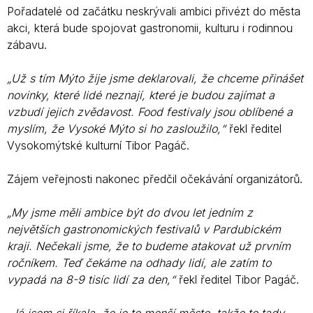
Pořadatelé od začátku neskrývali ambici přivézt do města
akci, která bude spojovat gastronomii, kulturu i rodinnou
zábavu.
„Už s tím Mýto žije jsme deklarovali, že chceme přinášet
novinky, které lidé neznají, které je budou zajímat a
vzbudí jejich zvědavost. Food festivaly jsou oblíbené a
myslím, že Vysoké Mýto si ho zasloužilo,“
řekl ředitel
Vysokomýtské kulturní Tibor Pagáč.
Zájem veřejnosti nakonec předčil očekávání organizátorů.
„My jsme měli ambice být do dvou let jedním z
největších gastronomických festivalů v Pardubickém
kraji. Nečekali jsme, že to budeme atakovat už prvním
ročníkem. Teď čekáme na odhady lidí, ale zatím to
vypadá na 8-9 tisíc lidí za den,“
řekl ředitel Tibor Pagáč.
„Já jsem si říkala, že je to menší město, takže to tady