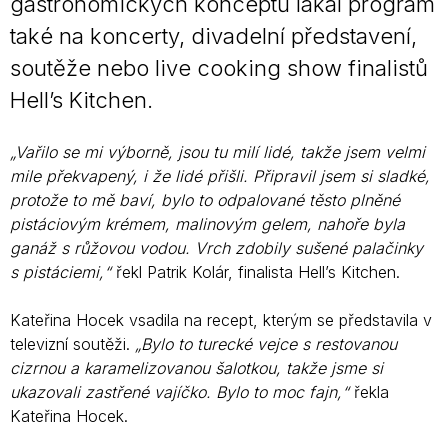
gastronomických konceptů lákal program
také na koncerty, divadelní představení,
soutěže nebo live cooking show finalistů
Hell’s Kitchen.
„Vařilo se mi výborně, jsou tu milí lidé, takže jsem velmi
mile překvapený, i že lidé přišli. Připravil jsem si sladké,
protože to mě baví, bylo to odpalované těsto plněné
pistáciovým krémem, malinovým gelem, nahoře byla
ganáž s růžovou vodou. Vrch zdobily sušené palačinky
s pistáciemi,“
řekl Patrik Kolár, finalista Hell’s Kitchen.
Kateřina Hocek vsadila na recept, kterým se představila v
televizní soutěži.
„Bylo to turecké vejce s restovanou
cizrnou a karamelizovanou šalotkou, takže jsme si
ukazovali zastřené vajíčko. Bylo to moc fajn,“
řekla
Kateřina Hocek.