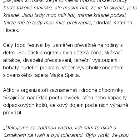
bude takové malinké, ale musím říct, že je to skvělé, je to
krásné. Jsou tady moc milí lidi, máme krásné počasí,
takže mě to tady moc milé překvapilo,“
dodala Kateřina
Hocek.
Celý food festival byl zaměřen převážně na rodiny s
dětmi. Součástí programu byla dětská zóna, skákací
atrakce, divadelní představení, taneční vystoupení i
bohatý hudební program. Večer vyvrcholil koncertem
slovenského rapera Majka Spirita.
Ačkoliv organizátoři zaznamenali i drobné připomínky
týkající se například počtu laviček, stínu nebo kapacity
odpadkových košů, celkový dojem podle nich výrazně
převážil.
„Děkujeme za zpětnou vazbu, lidi nám to říkali s
úsměvem na tváři a byli tolerantní. Bylo vidět, že jsou