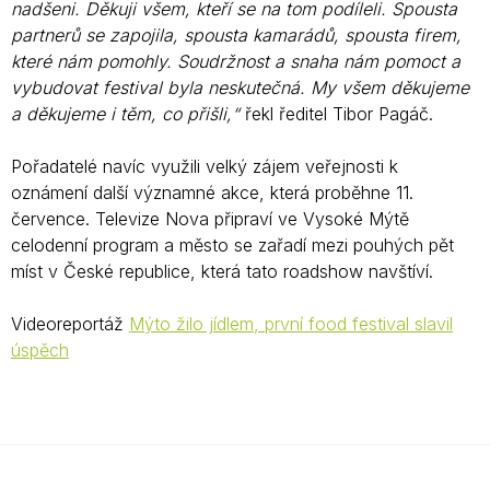
nadšeni. Děkuji všem, kteří se na tom podíleli. Spousta
partnerů se zapojila, spousta kamarádů, spousta firem,
které nám pomohly. Soudržnost a snaha nám pomoct a
vybudovat festival byla neskutečná. My všem děkujeme
a děkujeme i těm, co přišli,“
řekl ředitel Tibor Pagáč.
Pořadatelé navíc využili velký zájem veřejnosti k
oznámení další významné akce, která proběhne 11.
července. Televize Nova připraví ve Vysoké Mýtě
celodenní program a město se zařadí mezi pouhých pět
míst v České republice, která tato roadshow navštíví.
Videoreportáž
Mýto žilo jídlem, první food festival slavil
úspěch