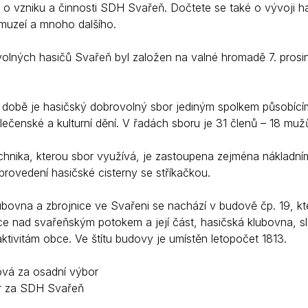
 o vzniku a činnosti SDH Svařeň. Dočtete se také o vývoji h
muzeí a mnoho dalšího.
olných hasičů Svařeň byl založen na valné hromadě 7. prosin
době je hasičský dobrovolný sbor jediným spolkem působícím v
ečenské a kulturní dění. V řadách sboru je 31 členů – 18 mužů
chnika, kterou sbor využívá, je zastoupena zejména nákladn
provedení hasičské cisterny se stříkačkou.
ubovna a zbrojnice ve Svařeni se nachází v budově čp. 19, k
ce nad svařeňským potokem a její část, hasičská klubovna, s
aktivitám obce. Ve štítu budovy je umístěn letopočet 1813.
vá za osadní výbor
ídr za SDH Svařeň