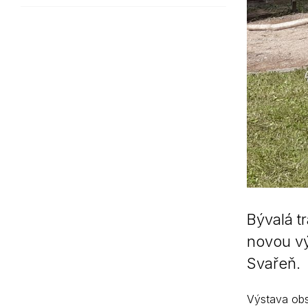
Bývalá t
novou vý
Svařeň.
Výstava obsa