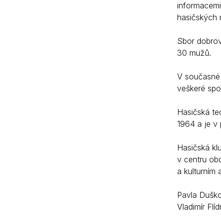
informacemi
hasičských 
Sbor dobrov
30 mužů.
V současné 
veškeré spol
Hasičská te
1964 a je v 
Hasičská kl
v centru ob
a kulturním 
Pavla Duško
Vladimír Fl