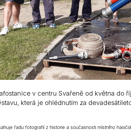
rafostanice v centru Svařeně od května do říj
stavu, která je ohlédnutím za devadesátilet
huje řadu fotografií z historie a současnosti místního hasič