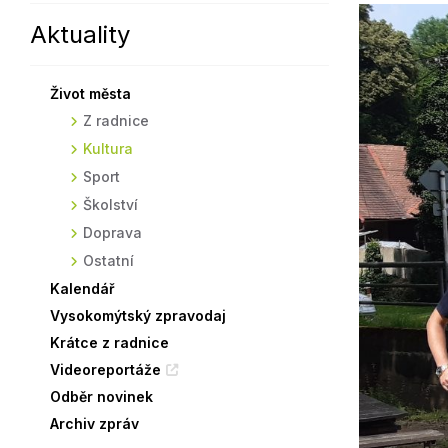
Aktuality
Sodomkovo Vysoké Mýto
Komise
Festival Hudba pomáhá
Termíny
Život města
Symboly města
Z radnice
Kultura
Sport
Školství
Doprava
Ostatní
Kalendář
Vysokomýtský zpravodaj
Krátce z radnice
Videoreportáže
Odběr novinek
Archiv zpráv