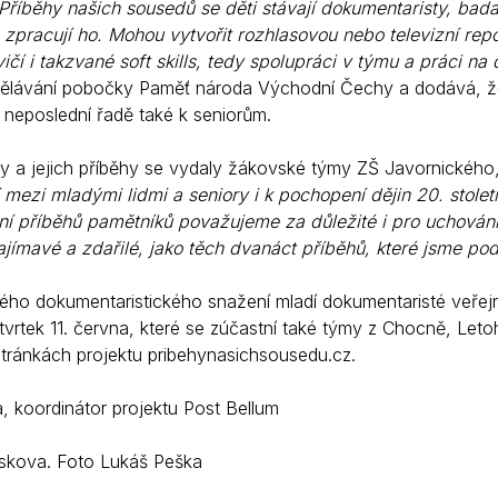
Příběhy našich sousedů se děti stávají dokumentaristy, badat
 zpracují ho. Mohou vytvořit rozhlasovou nebo televizní rep
vičí i takzvané soft skills, tedy spolupráci v týmu a práci n
ělávání pobočky Paměť národa Východní Čechy a dodává, že p
 neposlední řadě také k seniorům.
y a jejich příběhy se vydaly žákovské týmy ZŠ Javornického,
mezi mladými lidmi a seniory i k pochopení dějin 20. stolet
 příběhů pamětníků považujeme za důležité i pro uchován
ajímavé a zdařilé, jako těch dvanáct příběhů, které jsme pod
ého dokumentaristického snažení mladí dokumentaristé veřej
tvrtek 11. června, které se zúčastní také týmy z Chocně, Let
ránkách projektu pribehynasichsousedu.cz.
, koordinátor projektu Post Bellum
skova. Foto Lukáš Peška