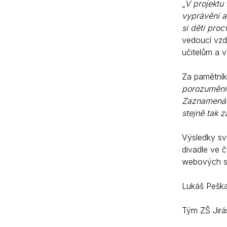
„
V projektu 
vyprávění a
si děti proc
vedoucí vzd
učitelům a v
Za pamětník
porozumění 
Zaznamenání
stejně tak z
Výsledky sv
divadle ve č
webových st
Lukáš Peška
Tým ZŠ Jirá