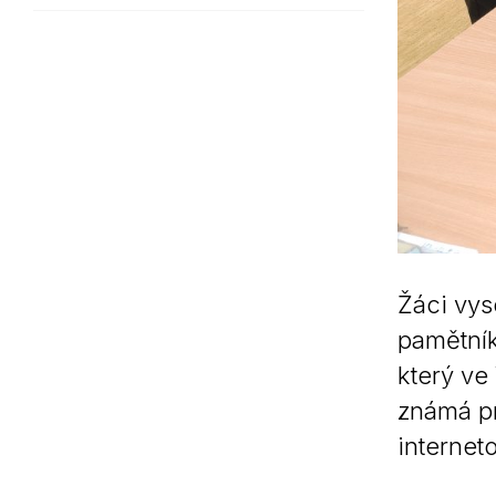
Žáci vys
pamětník
který ve
známá pr
internet