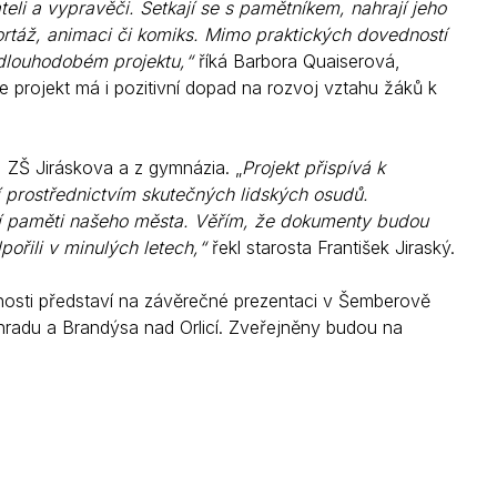
eli a vypravěči. Setkají se s pamětníkem, nahrají jeho
ortáž, animaci či komiks. Mimo praktických dovedností
a dlouhodobém projektu,“
říká Barbora Quaiserová,
rojekt má i pozitivní dopad na rozvoj vztahu žáků k
 ZŠ Jiráskova a z gymnázia. „
Projekt přispívá k
í prostřednictvím skutečných lidských osudů.
í paměti našeho města. Věřím, že dokumenty budou
pořili v minulých letech,“
řekl starosta František Jiraský.
nosti představí na závěrečné prezentaci v Šemberově
ohradu a Brandýsa nad Orlicí. Zveřejněny budou na