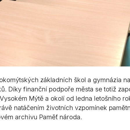
okomýtských základních škol a gymnázia natočí
ů. Díky finanční podpoře města se totiž zapo
 Vysokém Mýtě a okolí od ledna letošního rok
ávě natáčením životních vzpomínek pamětníků 
ovém archivu Paměť národa.