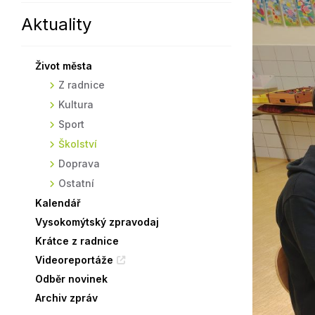
Aktuality
Sodomkovo Vysoké Mýto
Komise
Festival Hudba pomáhá
Termíny
Život města
Symboly města
Z radnice
Kultura
Sport
Školství
Doprava
Ostatní
Kalendář
Vysokomýtský zpravodaj
Krátce z radnice
Videoreportáže
Odběr novinek
Archiv zpráv