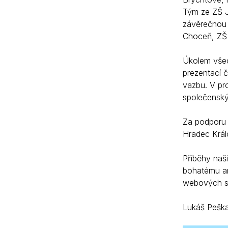
Tým ze ZŠ J
závěrečnou 
Choceň, ZŠ
Úkolem všec
prezentací č
vazbu. V pr
společenský
Za podporu 
Hradec Král
Příběhy naš
bohatému ar
webových s
Lukáš Peška