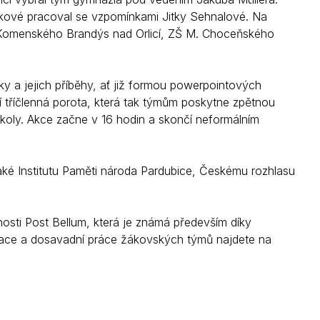
ové pracoval se vzpomínkami Jitky Sehnalové. Na
. Komenského Brandýs nad Orlicí, ZŠ M. Choceňského
y a jejich příběhy, ať již formou powerpointových
í tříčlenná porota, která tak týmům poskytne zpětnou
koly. Akce začne v 16 hodin a skončí neformálním
é Institutu Paměti národa Pardubice, Českému rozhlasu
nosti Post Bellum, která je známá především díky
ace a dosavadní práce žákovských týmů najdete na