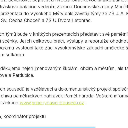
iráskova pak pod vedením Zuzana Doubravské a Irmy Macíčk
prezentaci do Vysokého Mýty dále zavítají týmy ze ZŠ J. A
 Sv. Čecha Choceň a ZŠ U Dvora Letohrad.
h týmů bude v krátkých prezentacích představit své pamětník
i scénky. Jejich celkovou práci, výstupy a reportáže ohodnot
ogramu vystoupí také žáci vysokomýtské základní umělecké š
m setkáním.
děkujeme nejen jmenovaným školám, obcím a městům, ale tak
ové a Pardubice.
ich sousedů je vzdělávací a dokumentaristický projekt společ
chivu pamětnických nahrávek Paměť národa. Veškeré inform
tránkách
www.pribehynasichsousedu.cz
.
, koordinátor projektu