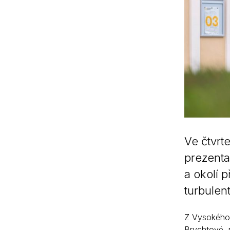
Ve čtvrt
prezenta
a okolí p
turbulen
Z Vysokého 
Brychtové, r