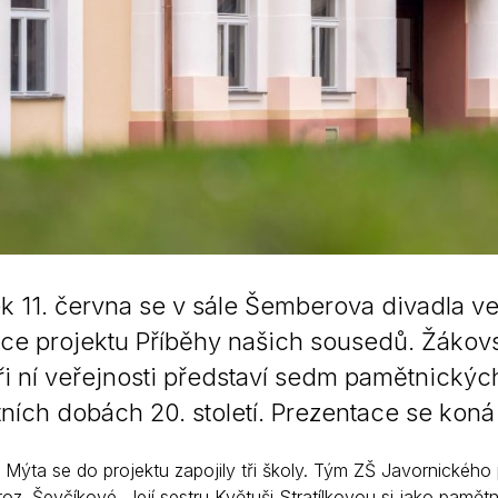
ek 11. června se v sále Šemberova divadla 
ce projektu Příběhy našich sousedů. Žákov
ři ní veřejnosti představí sedm pamětnických 
tních dobách 20. století. Prezentace se ko
Mýta se do projektu zapojily tři školy. Tým ZŠ Javornickéh
oz. Ševčíkové. Její sestru Květuši Stratílkovou si jako pamě