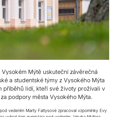
ve Vysokém Mýtě uskuteční závěrečná
ské a studentské týmy z Vysokého Mýta
příběhů lidí, kteří své životy prožívali v
ná za podpory města Vysokého Mýta.
o pod vedením Marty Faltysové zpracoval vzpomínky Evy
tnici vybral tým gymnázia pod vedením Jakuba Müllera.