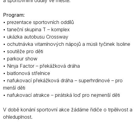
a sportovními oddíly ve městě.
Program:
• prezentace sportovních oddílů
• taneční skupina T – komplex
• ukázka autobusu Crossway
• ochutnávka vitamínových nápojů a müsli tyčinek Isoline
• soutěže pro děti
• parkour show
• Ninja Factor – překážková dráha
• biatlonová střelnice
• nafukovací překážková dráha – superhrdinové – pro
menší děti
• nafukovací atrakce – pirátská loď pro nejmenší děti
V době konání sportovní akce žádáme řidiče o trpělivost a
ohleduplnost.