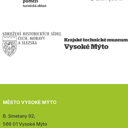
MĚSTO VYSOKÉ MÝTO
Adresa:
B. Smetany 92,
566 01 Vysoké Mýto