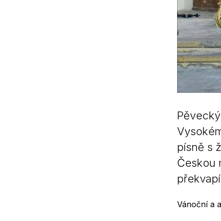
Pěvecký 
Vysokém 
písně s 
Českou m
překvapí
Vánoční a a