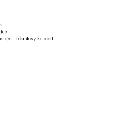
í
adeb
noční, Tříkrálový koncert