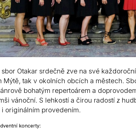
sbor Otakar srdečně zve na své každoroční 
Mýtě, tak v okolních obcích a městech. Sbo
žánrově bohatým repertoárem a doprovodem vl
ši vánoční. S lehkostí a čirou radostí z hud
 i originálním provedením.
dventní koncerty: