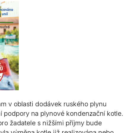
Kontakty
ám v oblasti dodávek ruského plynu
ení podpory na plynové kondenzační kotle.
pro žadatele s nižšími příjmy bude
yla výměna kotle již realizována nebo