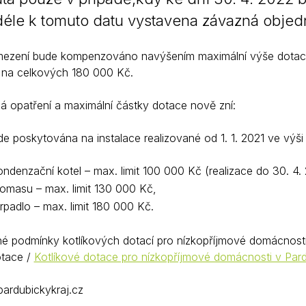
déle k tomuto datu vystavena závazná objed
zení bude kompenzováno navýšením maximální výše dotace na
na celkových 180 000 Kč.
 opatření a maximální částky dotace nově zní:
 poskytována na instalace realizované od 1. 1. 2021 ve výši 
ndenzační kotel – max. limit 100 000 Kč (realizace do 30. 4.
iomasu – max. limit 130 000 Kč,
rpadlo – max. limit 180 000 Kč.
né podmínky kotlíkových dotací pro nízkopříjmové domácnost
otace /
Kotlíkové dotace pro nízkopříjmové domácnosti v Pard
ardubickykraj.cz