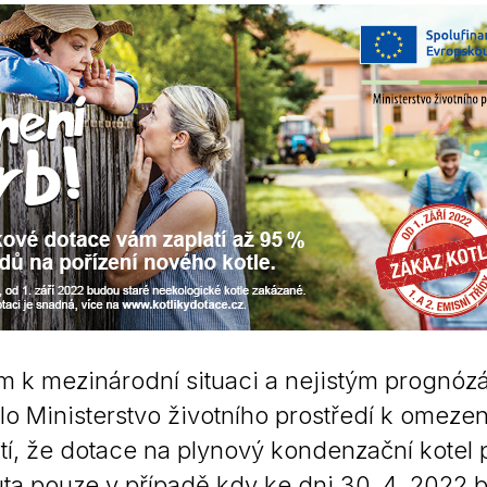
Krizové informace
Veterináři
Pohotovost
Stavby a investice
Dotace a projekty
Odpady
Ztráty a nálezy
Volby
 k mezinárodní situaci a nejistým prognóz
ilo Ministerstvo životního prostředí k omez
tí, že dotace na plynový kondenzační kotel 
ta pouze v případě,kdy ke dni 30. 4. 2022 b