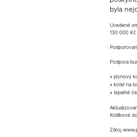
byla nej
Uvedené ome
130 000 Kč 
Podporovaná
Podpora bude
plynový ko
kotel na b
tepelné če
Aktualizova
Kotlíkové d
Zdroj www.p