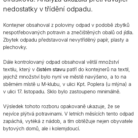
nedostatky v třídění odpadu.
Kontejner obsahoval z poloviny odpad v podobě zbytků
nespotřebovaných potravin a znečištěných obalů od jídla.
Zbytek odpadu představoval nevytříděný papír, plasty a
plechovky.
Dále kontrolovaný odpad obsahoval větší množství
textilu, který v
čistém stavu
patří do kontejnerů na textil,
jejichž množství bylo nyní ve městě navýšeno, a to na
sběrném místě u M-klubu, v ulici Kpt. Poplera (u mlýna) a
v ulici 17. listopadu. Sklo bylo zastoupeno minimálně.
Výsledek tohoto rozboru opakovaně ukazuje, že se
nejvíce plýtvá potravinami. V letních měsících tento odpad
zapáchá, vytéká z nádob, a tím obtěžuje nejen obyvatele
bytových domů, ale i kolemjdoucí.