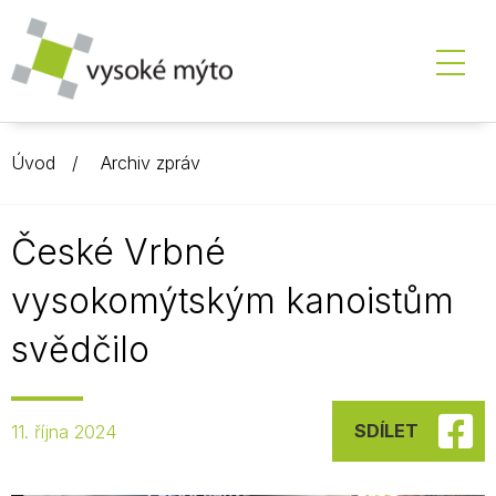
Úvod
Archiv zpráv
České Vrbné
vysokomýtským kanoistům
svědčilo
SDÍLET
11. října 2024