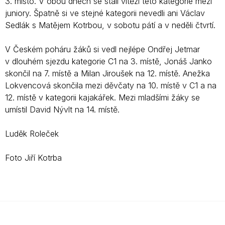
3. místo. V obou dnech se stali vítězi této kategorie mezi
juniory. Špatně si ve stejné kategorii nevedli ani Václav
Sedlák s Matějem Kotrbou, v sobotu pátí a v neděli čtvrtí.
V Českém poháru žáků si vedl nejlépe Ondřej Jetmar
v dlouhém sjezdu kategorie C1 na 3. místě, Jonáš Janko
skončil na 7. místě a Milan Jiroušek na 12. místě. Anežka
Lokvencová skončila mezi děvčaty na 10. místě v C1 a na
12. místě v kategorii kajakářek. Mezi mladšími žáky se
umístil David Nývlt na 14. místě.
Luděk Roleček
Foto Jiří Kotrba