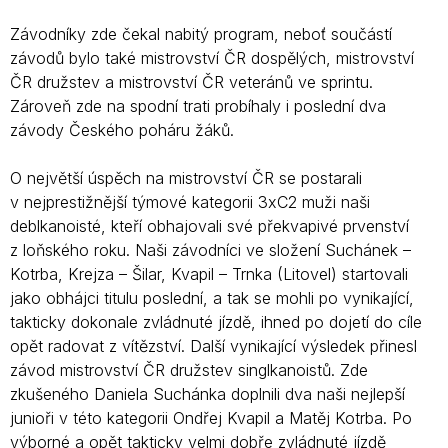
Závodníky zde čekal nabitý program, neboť součástí
závodů bylo také mistrovství ČR dospělých, mistrovství
ČR družstev a mistrovství ČR veteránů ve sprintu.
Zároveň zde na spodní trati probíhaly i poslední dva
závody Českého poháru žáků.
O největší úspěch na mistrovství ČR se postarali
v nejprestižnější týmové kategorii 3xC2 muži naši
deblkanoisté, kteří obhajovali své překvapivé prvenství
z loňského roku. Naši závodníci ve složení Suchánek –
Kotrba, Krejza – Šilar, Kvapil – Trnka (Litovel) startovali
jako obhájci titulu poslední, a tak se mohli po vynikající,
takticky dokonale zvládnuté jízdě, ihned po dojetí do cíle
opět radovat z vítězství. Další vynikající výsledek přinesl
závod mistrovství ČR družstev singlkanoistů. Zde
zkušeného Daniela Suchánka doplnili dva naši nejlepší
junioři v této kategorii Ondřej Kvapil a Matěj Kotrba. Po
výborné a opět takticky velmi dobře zvládnuté jízdě