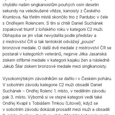
chybělo našim singkanoistům pouhých osm desetin
sekundy na velezkušené vítěze, kanoisty z Českého
Krumlova. Na třetím místě skončilo trio z Pardubic v čele
s Ondřejem Rolencem. S tím si chtěl Daniel Suchánek
zopakovat triumf z loňského roku v kategorii C2 muži.
Obhajoba se jim však nevydařila podle představ a
z mistrovství ČR si tak tentokrát odvážejí „pouze“
bronzové medaile. O další dvě medaile z mistrovství ČR se
postarali v kategoriích veteránů, nejprve Jitka Jasanská
ziskem stříbrné medaile v kategorii kajaku žen a následně
Jakub Šilar ziskem bronzové medaile mezi singlkanoisty.
Vysokomýtským závodníkům se dařilo i v Českém poháru.
V sobotním závodu kategorie C2 muži obsadili Daniel
Suchánek – Ondřej Rolenc 1. místo, v nedělním závodu
pak 3. místo. Výborně si ve stejné kategorii vedli také
Ondřej Kvapil s Tobiášem Trnkou (Litovel), když se
v sobotním závodu dokázali prosadit mezi muži a obsadili