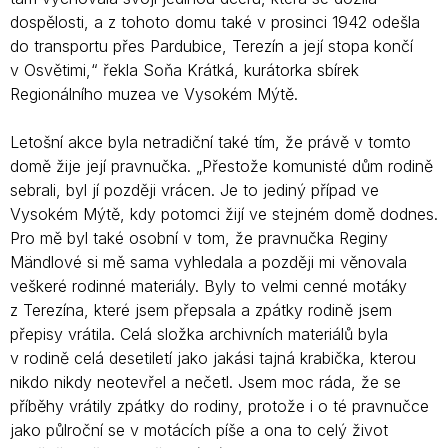
dospělosti, a z tohoto domu také v prosinci 1942 odešla
do transportu přes Pardubice, Terezín a její stopa končí
v Osvětimi,“ řekla Soňa Krátká, kurátorka sbírek
Regionálního muzea ve Vysokém Mýtě.
Letošní akce byla netradiční také tím, že právě v tomto
domě žije její pravnučka. „Přestože komunisté dům rodině
sebrali, byl jí později vrácen. Je to jediný případ ve
Vysokém Mýtě, kdy potomci žijí ve stejném domě dodnes.
Pro mě byl také osobní v tom, že pravnučka Reginy
Mändlové si mě sama vyhledala a později mi věnovala
veškeré rodinné materiály. Byly to velmi cenné motáky
z Terezína, které jsem přepsala a zpátky rodině jsem
přepisy vrátila. Celá složka archivních materiálů byla
v rodině celá desetiletí jako jakási tajná krabička, kterou
nikdo nikdy neotevřel a nečetl. Jsem moc ráda, že se
příběhy vrátily zpátky do rodiny, protože i o té pravnučce
jako půlroční se v motácích píše a ona to celý život