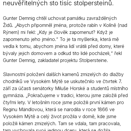
neuvěřitelných sto tisíc stolpersteinů.
Gunter Demnig chtěl uchovat památku zavražděných
Židů. „Abych připomněl jména, protože rabín v Kolíně (nad
Rýnem) mi řekl: „Kdy je člověk zapomenut? Když je
zapomenuto jeho jméno.“ To je ta myšlenka, která mě
vedla k tomu, abychom jména lidí vrátili před domy, které
bývaly jejich domovem a odkud tito lidé pocházeli,“ řekl
Gunter Demnig, zakladatel projektu Stolpersteine.
Slavnostní položení dalších kamenů zmizelých do dlažby
chodníků ve Vysokém Mýtě se uskutečnilo ve čtvrtek 7.
září za účasti senátorky Miluše Horské a studentů místního
gymnázia. „Pokračujeme v tradici, kterou jsme založili před
čtyřmi lety. V letošním roce jsme položili první kámen pro
Reginu Mändlovou, která se narodila v roce 1866 ve
Vysokém Mýtě a celý život prožila v domě, kde jsme
položili kámen zmizelých. Tam se vdala, tam pracovala,
tam vychovala svoji jedinou dceru, která se dožila