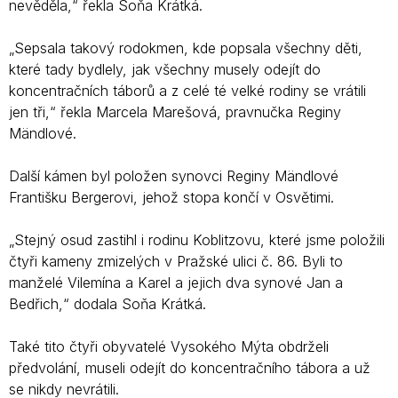
nevěděla,“ řekla Soňa Krátká.
„Sepsala takový rodokmen, kde popsala všechny děti,
které tady bydlely, jak všechny musely odejít do
koncentračních táborů a z celé té velké rodiny se vrátili
jen tři,“ řekla Marcela Marešová, pravnučka Reginy
Mändlové.
Další kámen byl položen synovci Reginy Mändlové
Františku Bergerovi, jehož stopa končí v Osvětimi.
„Stejný osud zastihl i rodinu Koblitzovu, které jsme položili
čtyři kameny zmizelých v Pražské ulici č. 86. Byli to
manželé Vilemína a Karel a jejich dva synové Jan a
Bedřich,“ dodala Soňa Krátká.
Také tito čtyři obyvatelé Vysokého Mýta obdrželi
předvolání, museli odejít do koncentračního tábora a už
se nikdy nevrátili.