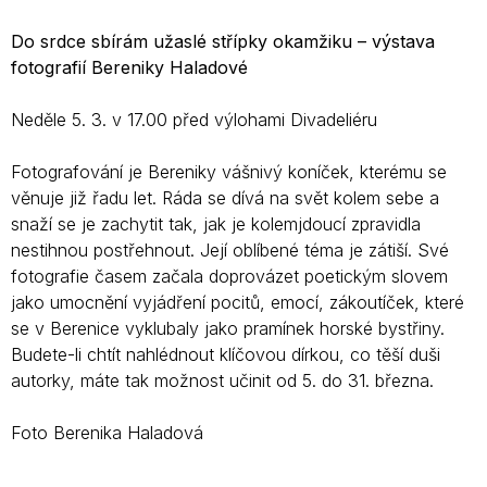
Do srdce sbírám užaslé střípky okamžiku – výstava
fotografií Bereniky Haladové
Neděle 5. 3. v 17.00 před výlohami Divadeliéru
Fotografování je Bereniky vášnivý koníček, kterému se
věnuje již řadu let. Ráda se dívá na svět kolem sebe a
snaží se je zachytit tak, jak je kolemjdoucí zpravidla
nestihnou postřehnout. Její oblíbené téma je zátiší. Své
fotografie časem začala doprovázet poetickým slovem
jako umocnění vyjádření pocitů, emocí, zákoutíček, které
se v Berenice vyklubaly jako pramínek horské bystřiny.
Budete-li chtít nahlédnout klíčovou dírkou, co těší duši
autorky, máte tak možnost učinit od 5. do 31. března.
Foto Berenika Haladová