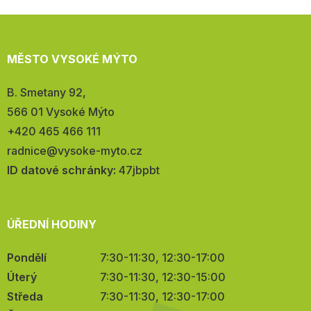
MĚSTO VYSOKÉ MÝTO
Adresa:
B. Smetany 92,
566 01 Vysoké Mýto
Telefon:
+420 465 466 111
E-
radnice@vysoke-myto.cz
mail:
ID datové schránky:
47jbpbt
ÚŘEDNÍ HODINY
Pondělí
7:30-11:30, 12:30-17:00
Úterý
7:30-11:30, 12:30-15:00
Středa
7:30-11:30, 12:30-17:00