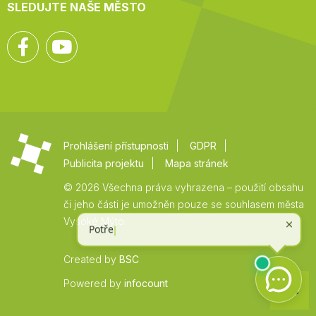
SLEDUJTE NAŠE MĚSTO
Facebook
YouTube
Prohlášení přístupnosti
GDPR
Publicita projektu
Mapa stránek
© 2026 Všechna práva vyhrazena – použití obsahu
či jeho části je umožněn pouze se souhlasem města
Vysoké Mýto.
Created by
BSC
Zpět
Powered by
infocount
na
začátek