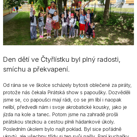
Den dětí ve Čtyřlístku byl plný radosti,
smíchu a překvapení.
Od rána se ve školce scházely bytosti oblečené za piráty,
protože nás čekala Pirátská show s papoušky. Dozvěděli
jsme se, co papoušci mají rádi, co se jim líbí i naopak
nelíbí, předvedli nám i svoje akrobatické kousky, jako je
jízda na kole a tanec. Potom jsme na zahradě prošli
pirátskou stezkou a cestou plnili hádankové úkoly.
Posledním úkolem bylo najít poklad. Byl sice pořádně
ukrytý, ale všechny třídy si ten svůj našly. Paní kuchařky