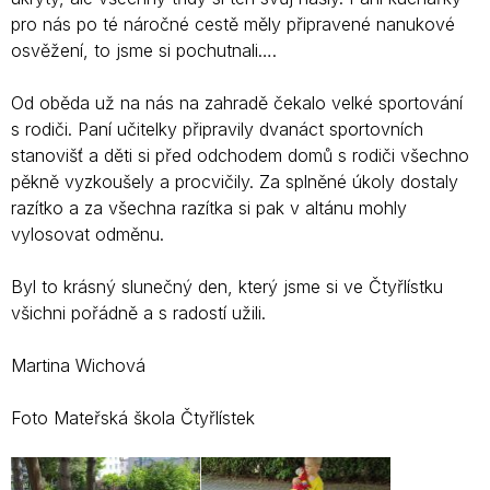
pro nás po té náročné cestě měly připravené nanukové
osvěžení, to jsme si pochutnali….
Od oběda už na nás na zahradě čekalo velké sportování
s rodiči. Paní učitelky připravily dvanáct sportovních
stanovišť a děti si před odchodem domů s rodiči všechno
pěkně vyzkoušely a procvičily. Za splněné úkoly dostaly
razítko a za všechna razítka si pak v altánu mohly
vylosovat odměnu.
Byl to krásný slunečný den, který jsme si ve Čtyřlístku
všichni pořádně a s radostí užili.
Martina Wichová
Foto Mateřská škola Čtyřlístek