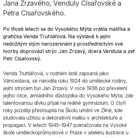
Jana Zrzavého, Venduly Císařovské a
Petra Císařovského.
Po třiceti letech se do Vysokého Mýta vrátila malířka a
grafička Venda Truhlářová. Na výstavě k jejím
nedožitým stým narozeninám ji prostřednictvím své
tvorby doprovází strýc Jan Zrzavý, dcera Vendula a zeť
Petr Císařovský.
Venda Truhlářová, v rodném listě zapsaná jako
Věnceslava, se narodila roku 1924 do umělecké rodiny,
jejím strýcem byl Jan Zrzavý. V roce 1938 po převelení
jejího otce, armádního důstojníka do Vysokého Mýta, zde
talentovanou dívku přijali na reálné gymnázium. O čtyři
roky později přestoupila na Školu umění ve Zlíně, kde
studovala užitou a dekorativní malbu v architektuře a
propagaci. V letech 1945–1947 pokračovala na Vysoké
škole uměleckoprůmyslové v Praze v ateliéru ilustrace u