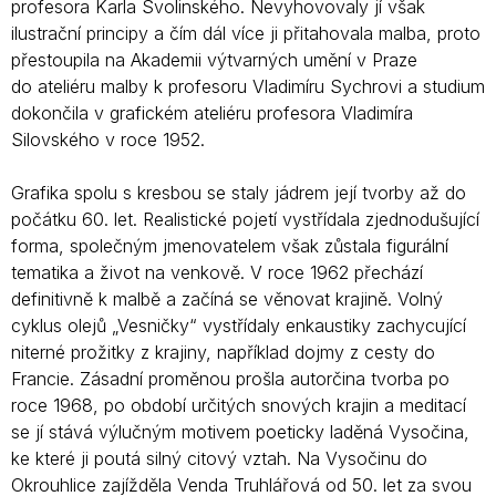
profesora Karla Svolinského. Nevyhovovaly jí však
ilustrační principy a čím dál více ji přitahovala malba, proto
přestoupila na Akademii výtvarných umění v Praze
do ateliéru malby k profesoru Vladimíru Sychrovi a studium
dokončila v grafickém ateliéru profesora Vladimíra
Silovského v roce 1952.
Grafika spolu s kresbou se staly jádrem její tvorby až do
počátku 60. let. Realistické pojetí vystřídala zjednodušující
forma, společným jmenovatelem však zůstala figurální
tematika a život na venkově. V roce 1962 přechází
definitivně k malbě a začíná se věnovat krajině. Volný
cyklus olejů „Vesničky“ vystřídaly enkaustiky zachycující
niterné prožitky z krajiny, například dojmy z cesty do
Francie. Zásadní proměnou prošla autorčina tvorba po
roce 1968, po období určitých snových krajin a meditací
se jí stává výlučným motivem poeticky laděná Vysočina,
ke které ji poutá silný citový vztah. Na Vysočinu do
Okrouhlice zajížděla Venda Truhlářová od 50. let za svou