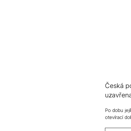
Česká po
uzavřena
Po dobu jej
otevírací do