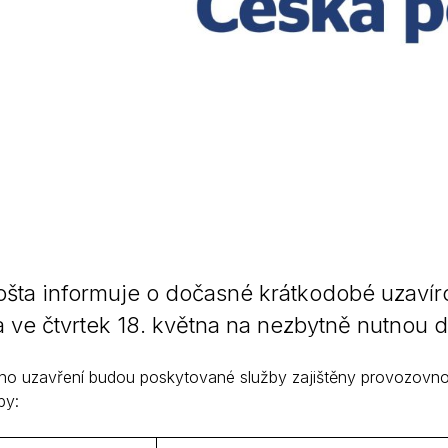
šta informuje o dočasné krátkodobé uzavír
 ve čtvrtek 18. května na nezbytně nutnou 
ího uzavření budou poskytované služby zajištěny provozovn
by: