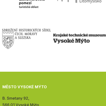
MĚSTO VYSOKÉ MÝTO
Adresa:
B. Smetany 92,
566 01 Vysoké Mýto