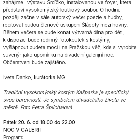
zahájíme i výstavu Srdíčko, instalovanou ve foyer, která
představí vysokomýtský loutkový soubor. O hodinu
později začne v sále autorský večer poezie a hudby,
recitovat budou členové uskupení Šlápoty mezi hovny.
Během večera se bude konat výtvarná dílna pro děti,
k dispozici bude rodinný fotokoutek s kostýmy,
vyšlápnout budete moci i na Pražskou věž, kde si vyrobíte
suvenýr jako upomínku na divadelní galerijní noc.
Občerstvení bude zajištěno.
Iveta Danko, kurátorka MG
Tradiční vysokomýtský kostým Kašpárka je specifický
svou barevností. Je symbolem divadelního života ve
městě. Foto Petra Šplíchalová
Pátek 20. 6. od 18.00 do 22.00
NOC V GALERII
Program: