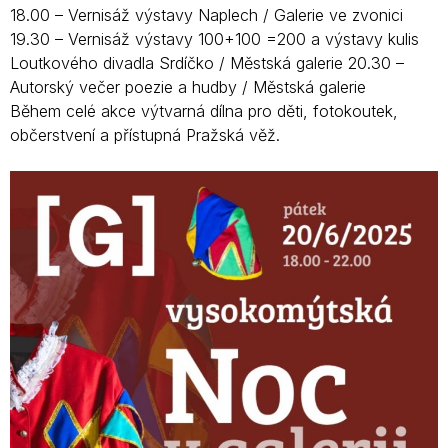
18.00 – Vernisáž výstavy Naplech / Galerie ve zvonici
19.30 – Vernisáž výstavy 100+100 =200 a výstavy kulis
Loutkového divadla Srdíčko / Městská galerie 20.30 –
Autorský večer poezie a hudby / Městská galerie
Během celé akce výtvarná dílna pro děti, fotokoutek,
občerstvení a přístupná Pražská věž.