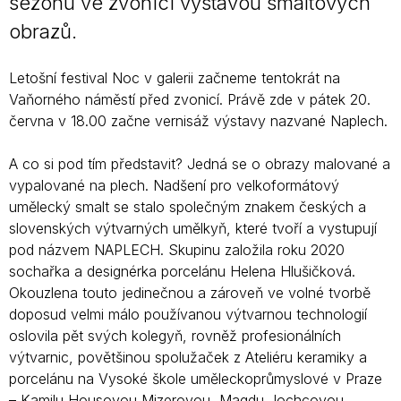
sezonu ve zvonici výstavou smaltových
obrazů.
Letošní festival Noc v galerii začneme tentokrát na
Vaňorného náměstí před zvonicí. Právě zde v pátek 20.
června v 18.00 začne vernisáž výstavy nazvané Naplech.
A co si pod tím představit? Jedná se o obrazy malované a
vypalované na plech. Nadšení pro velkoformátový
umělecký smalt se stalo společným znakem českých a
slovenských výtvarných umělkyň, které tvoří a vystupují
pod názvem NAPLECH. Skupinu založila roku 2020
sochařka a designérka porcelánu Helena Hlušičková.
Okouzlena touto jedinečnou a zároveň ve volné tvorbě
doposud velmi málo používanou výtvarnou technologií
oslovila pět svých kolegyň, rovněž profesionálních
výtvarnic, povětšinou spolužaček z Ateliéru keramiky a
porcelánu na Vysoké škole uměleckoprůmyslové v Praze
– Kamilu Housovou Mizerovou, Magdu Jochcovou,