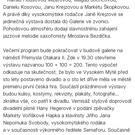
Danielu Kosovou, Janu Krejzovou a Markétu Škopkovou.
A právě díky vysokomýtské rodačce Janě Krejzové se
jedinečná výstava dostala do Galerie ve zvonici.
Pohodovou atmosféru dodají slavnostnímu zahájení
jazzové melodie saxofonisty Miroslava Bezdíčka.
Večerní program bude pokračovat v budově galerie na
náměstí Přemysla Otakara II. Zde v 19.30 otevřeme
výstavu nazvanou 100 + 100 = 200. Tento výpočet
odkazuje na skutečnost, že bylo ve Vysokém Mýtě před
sto lety postaveno divadlo a o sto let dříve měla ve městě
premiéru první česká hra. Součástí prázdninové výstavy
budou kulisy, kostýmy, rekvizity, plakáty, fotografie…
zkrátka vše, co patří k divadlu. Vernisáž stylově doprovodí
divadelní písně Hany Hegerové v podání zpěvačky
Markéty Voříškové Hapka a klavíristy Jiřího Jana
Nepomuka Svobody, vysokomýtského rodáka
a v současnosti výkonného ředitele Semaforu. Současně