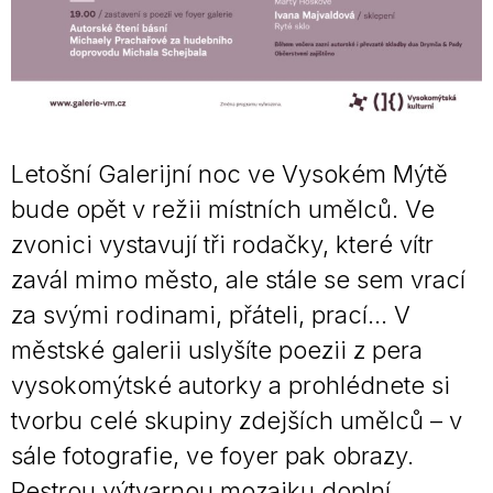
Letošní Galerijní noc ve Vysokém Mýtě
bude opět v režii místních umělců. Ve
zvonici vystavují tři rodačky, které vítr
zavál mimo město, ale stále se sem vrací
za svými rodinami, přáteli, prací… V
městské galerii uslyšíte poezii z pera
vysokomýtské autorky a prohlédnete si
tvorbu celé skupiny zdejších umělců – v
sále fotografie, ve foyer pak obrazy.
Pestrou výtvarnou mozaiku doplní