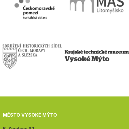
MĚSTO VYSOKÉ MÝTO
Adresa:
B. Smetany 92,