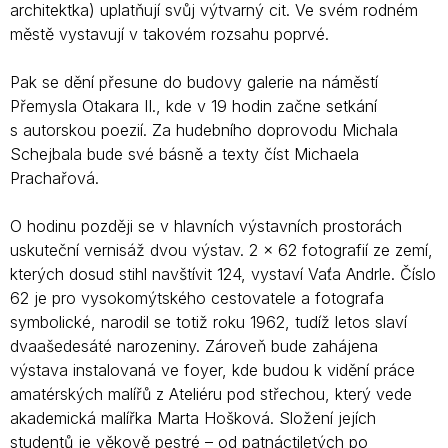
architektka) uplatňují svůj výtvarný cit. Ve svém rodném
městě vystavují v takovém rozsahu poprvé.
Pak se dění přesune do budovy galerie na náměstí
Přemysla Otakara II., kde v 19 hodin začne setkání
s autorskou poezií. Za hudebního doprovodu Michala
Schejbala bude své básně a texty číst Michaela
Prachařová.
O hodinu později se v hlavních výstavních prostorách
uskuteční vernisáž dvou výstav. 2 x 62 fotografií ze zemí,
kterých dosud stihl navštívit 124, vystaví Vaťa Andrle. Číslo
62 je pro vysokomýtského cestovatele a fotografa
symbolické, narodil se totiž roku 1962, tudíž letos slaví
dvaašedesáté narozeniny. Zároveň bude zahájena
výstava instalovaná ve foyer, kde budou k vidění práce
amatérských malířů z Ateliéru pod střechou, který vede
akademická malířka Marta Hošková. Složení jejích
studentů je věkově pestré – od patnáctiletých po