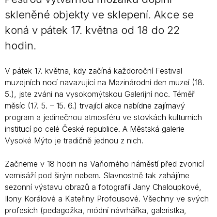
skleněné objekty ve sklepení. Akce se
koná v pátek 17. května od 18 do 22
hodin.
V pátek 17. května, kdy začíná každoroční Festival
muzejních nocí navazující na Mezinárodní den muzeí (18.
5.), jste zváni na vysokomýtskou Galerijní noc. Téměř
měsíc (17. 5. – 15. 6.) trvající akce nabídne zajímavý
program a jedinečnou atmosféru ve stovkách kulturních
institucí po celé České republice. A Městská galerie
Vysoké Mýto je tradičně jednou z nich.
Začneme v 18 hodin na Vaňorného náměstí před zvonicí
vernisáží pod širým nebem. Slavnostně tak zahájíme
sezonní výstavu obrazů a fotografií Jany Chaloupkové,
Ilony Korálové a Kateřiny Profousové. Všechny ve svých
profesích (pedagožka, módní návrhářka, galeristka,