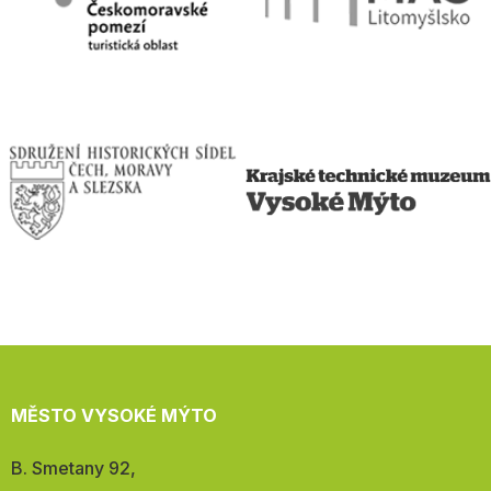
MĚSTO VYSOKÉ MÝTO
Adresa:
B. Smetany 92,