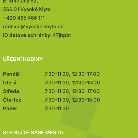
Adresa:
B. Smetany 92,
566 01 Vysoké Mýto
Telefon:
+420 465 466 111
E-
radnice@vysoke-myto.cz
mail:
ID datové schránky:
47jbpbt
ÚŘEDNÍ HODINY
Pondělí
7:30-11:30, 12:30-17:00
Úterý
7:30-11:30, 12:30-15:00
Středa
7:30-11:30, 12:30-17:00
Čtvrtek
7:30-11:30, 12:30-15:00
Pátek
7:30-11:30
SLEDUJTE NAŠE MĚSTO