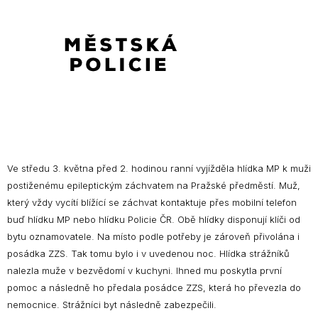
Ve středu 3. května před 2. hodinou ranní vyjížděla hlídka MP k muži
postiženému epileptickým záchvatem na Pražské předměstí. Muž,
který vždy vycítí blížící se záchvat kontaktuje přes mobilní telefon
buď hlídku MP nebo hlídku Policie ČR. Obě hlídky disponují klíči od
bytu oznamovatele. Na místo podle potřeby je zároveň přivolána i
posádka ZZS. Tak tomu bylo i v uvedenou noc. Hlídka strážníků
nalezla muže v bezvědomí v kuchyni. Ihned mu poskytla první
pomoc a následně ho předala posádce ZZS, která ho převezla do
nemocnice. Strážníci byt následně zabezpečili.