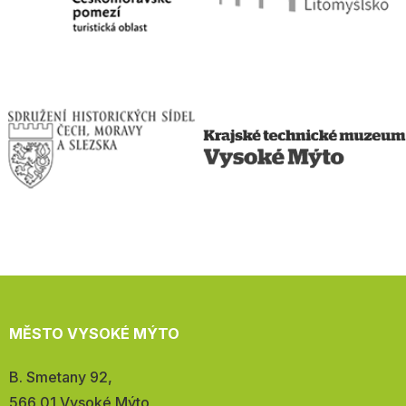
MĚSTO VYSOKÉ MÝTO
Adresa:
B. Smetany 92,
566 01 Vysoké Mýto