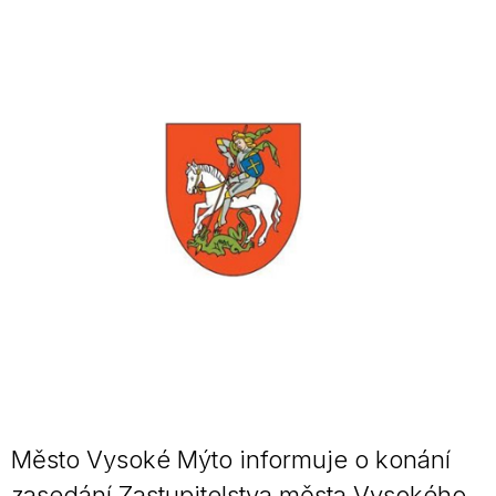
Město Vysoké Mýto informuje o konání
zasedání Zastupitelstva města Vysokého