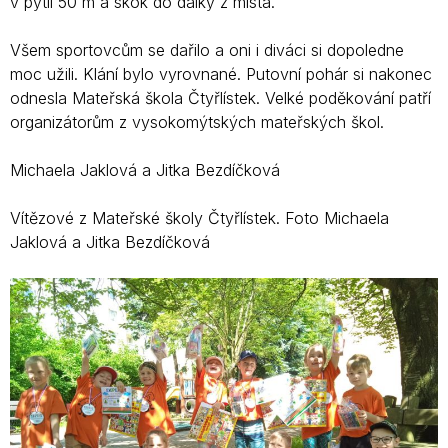
v pytli 50 m a skok do dálky z místa.
Všem sportovcům se dařilo a oni i diváci si dopoledne
moc užili. Klání bylo vyrovnané. Putovní pohár si nakonec
odnesla Mateřská škola Čtyřlístek. Velké poděkování patří
organizátorům z vysokomýtských mateřských škol.
Michaela Jaklová a Jitka Bezdíčková
Vítězové z Mateřské školy Čtyřlístek. Foto Michaela
Jaklová a Jitka Bezdíčková