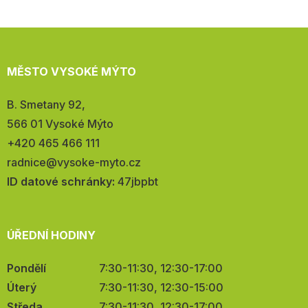
MĚSTO VYSOKÉ MÝTO
Adresa:
B. Smetany 92,
566 01 Vysoké Mýto
Telefon:
+420 465 466 111
E-
radnice@vysoke-myto.cz
mail:
ID datové schránky:
47jbpbt
ÚŘEDNÍ HODINY
Pondělí
7:30-11:30, 12:30-17:00
Úterý
7:30-11:30, 12:30-15:00
Středa
7:30-11:30, 12:30-17:00