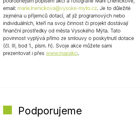
podrobnějším popisem akcí a fotografie Marii Lněničkové,
email:
marie.lnenickova@vysoke-myto.cz
. Je to důležité
zejména u příjemců dotací, ať již programových nebo
individuálních, kteří na svoji činnost či projekt dostávají
finanční prostředky od města Vysokého Mýta. Tato
povinnost vyplývá přímo ze smlouvy o poskytnutí dotace
(čl. III, bod 1., písm. h). Svoje akce můžete sami
prezentovat i přes
www.mapakci
.
Podporujeme