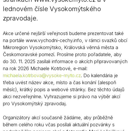
lednovém čísle Vysokomýtského
zpravodaje.
Akce určené nejširší veřejnosti budeme prezentovat také
na portále www.vychodni-cechy.info, v rámci svazků obcí
Mikroregion Vysokomýtsko, Královská věnná města a
Českomoravské pomezí. Prosíme proto pořadatele, aby
do 30. 11. 2025 zasílali informace o akcích připravovaných
na rok 2026 Michaele Kotrbové, e-mail:
michaela.kotrbova@vysoke-myto.cz
. Do kalendária je
třeba uvést název akce, místo a čas konání (alespoň
měsíc), krátký popis a webové stránky. Bez těchto údajů
akci nezveřejníme. Vyhrazujeme si právo na výběr akcí
pro Vysokomýtský zpravodaj.
Organizátory akcí současně žádáme, aby průběžně
během celého roku včas posílali aktuální pozvánky s