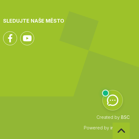
SLEDUJTE NAŠE MĚSTO
Facebook
YouTube
Created by
BSC
Zpět
Powered by
infocount
na