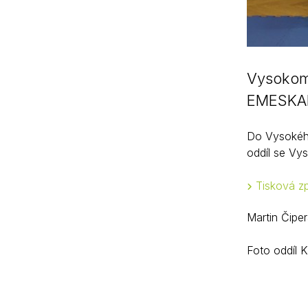
Vysokomý
EMESKAI 
Do Vysokého 
oddíl se Vy
Tisková z
Martin Čipe
Foto oddíl 