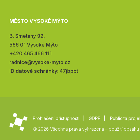
MĚSTO VYSOKÉ MÝTO
Adresa:
B. Smetany 92,
566 01 Vysoké Mýto
Telefon:
+420 465 466 111
E-
radnice@vysoke-myto.cz
mail:
ID datové schránky:
47jbpbt
Prohlášení přístupnosti
GDPR
Publicita proje
© 2026 Všechna práva vyhrazena – použití obsahu 