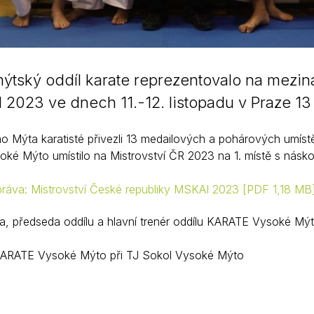
tský oddíl karate reprezentovalo na meziná
2023 ve dnech 11.-12. listopadu v Praze 13 fi
Mýta karatisté přivezli 13 medailových a pohárových umístění 
soké Mýto umístilo na Mistrovství ČR 2023 na 1. místě s násk
práva: Mistrovství České republiky MSKAI 2023
PDF 1,18 MB
ra, předseda oddílu a hlavní trenér oddílu KARATE Vysoké Mý
KARATE Vysoké Mýto při TJ Sokol Vysoké Mýto