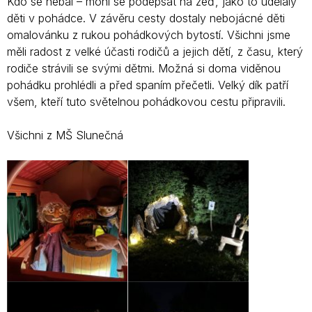
Kdo se nebál – mohl se podepsat na zeď, jako to udělaly
děti v pohádce. V závěru cesty dostaly nebojácné děti
omalovánku z rukou pohádkových bytostí. Všichni jsme
měli radost z velké účasti rodičů a jejich dětí, z času, který
rodiče strávili se svými dětmi. Možná si doma viděnou
pohádku prohlédli a před spaním přečetli. Velký dík patří
všem, kteří tuto světelnou pohádkovou cestu připravili.
Všichni z MŠ Slunečná