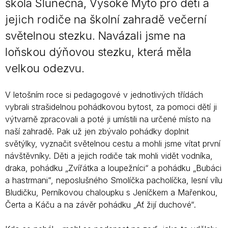
škola Slunečná, Vysoké Mýto pro děti a
jejich rodiče na školní zahradě večerní
světelnou stezku. Navázali jsme na
loňskou dýňovou stezku, která měla
velkou odezvu.
V letošním roce si pedagogové v jednotlivých třídách
vybrali strašidelnou pohádkovou bytost, za pomoci dětí ji
výtvarně zpracovali a poté ji umístili na určené místo na
naší zahradě. Pak už jen zbývalo pohádky doplnit
světýlky, vyznačit světelnou cestu a mohli jsme vítat první
návštěvníky. Děti a jejich rodiče tak mohli vidět vodníka,
draka, pohádku „Zvířátka a loupežníci“ a pohádku „Bubáci
a hastrmani“, neposlušného Smolíčka pacholíčka, lesní vílu
Bludičku, Perníkovou chaloupku s Jeníčkem a Mařenkou,
Čerta a Káču a na závěr pohádku „Ať žijí duchové“.