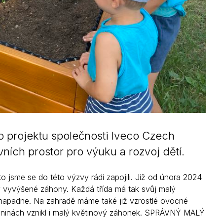
do projektu společnosti Iveco Czech
ích prostor pro výuku a rozvoj dětí.
to jsme se do této výzvy rádi zapojili. Již od února 2024
ily vyvýšené záhony. Každá třída má tak svůj malý
e napadne. Na zahradě máme také již vzrostlé ovocné
rázdninách vznikl i malý květinový záhonek. SPRÁVNÝ MALÝ