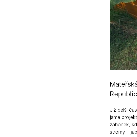
Mateřská
Republic
Již delší ča
jsme projekt
záhonek, kd
stromy – jab