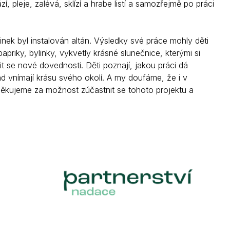
pleje, zalévá, sklízí a hrabe listí a samozřejmě po práci
nek byl instalován altán. Výsledky své práce mohly děti
apriky, bylinky, vykvetly krásné slunečnice, kterými si
t se nové dovednosti. Děti poznají, jakou práci dá
 vnímají krásu svého okolí. A my doufáme, že i v
kujeme za možnost zúčastnit se tohoto projektu a