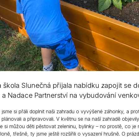
 škola Slunečná přijala nabídku zapojit se 
 a Nadace Partnerství na vybudování venkovn
s jsme si přáli doplnit naši zahradu o vyvýšené záhonky, a pro
 plánovali a připravovali. V květnu se na naší zahradě objev
e si můžou děti pěstovat zeleninu, bylinky – no prostě, co j
loně, třešně, ty jsme ještě rozšířili o vysazení hrušně. O p