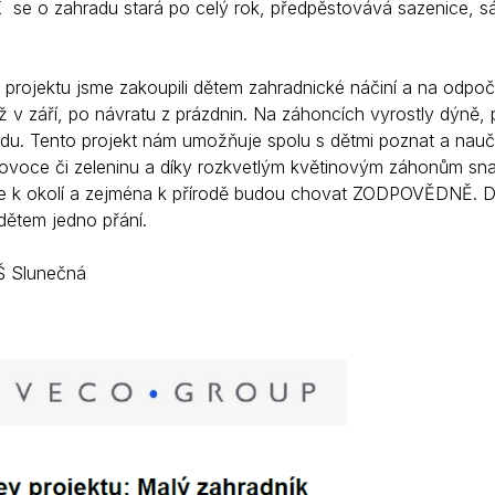
 o zahradu stará po celý rok, předpěstovává sazenice, sází, 
projektu jsme zakoupili dětem zahradnické náčiní a na odpoči
ž v září, po návratu z prázdnin. Na záhoncích vyrostly dýně, p
řídu. Tento projekt nám umožňuje spolu s dětmi poznat a nauči
ovoce či zeleninu a díky rozkvetlým květinovým záhonům snad
 k okolí a zejména k přírodě budou chovat ZODPOVĚDNĚ. Dě
 dětem jedno přání.
Š Slunečná