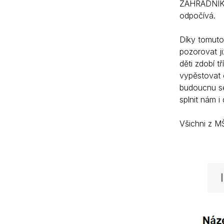
ZAHRADNÍK se
odpočívá.
Díky tomuto 
pozorovat ji
děti zdobí t
vypěstovat 
budoucnu se
splnit nám i
Všichni z M