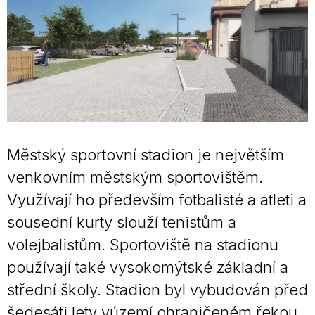
Městský sportovní stadion je největším
venkovním městským sportovištěm.
Využívají ho především fotbalisté a atleti a
sousední kurty slouží tenistům a
volejbalistům. Sportoviště na stadionu
používají také vysokomýtské základní a
střední školy. Stadion byl vybudován před
šedesáti lety vúzemí ohraničeném řekou