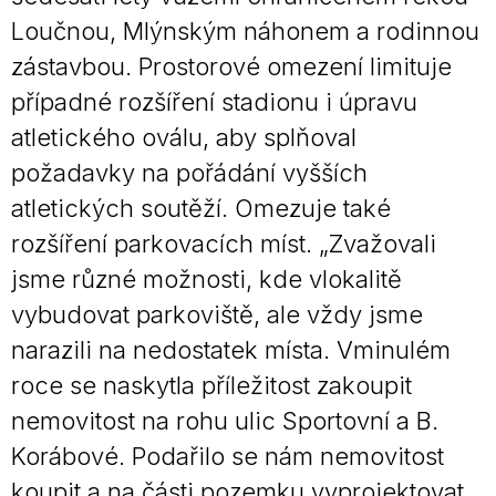
Loučnou, Mlýnským náhonem a rodinnou
zástavbou. Prostorové omezení limituje
případné rozšíření stadionu i úpravu
atletického oválu, aby splňoval
požadavky na pořádání vyšších
atletických soutěží. Omezuje také
rozšíření parkovacích míst. „Zvažovali
jsme různé možnosti, kde vlokalitě
vybudovat parkoviště, ale vždy jsme
narazili na nedostatek místa. Vminulém
roce se naskytla příležitost zakoupit
nemovitost na rohu ulic Sportovní a B.
Korábové. Podařilo se nám nemovitost
koupit a na části pozemku vyprojektovat