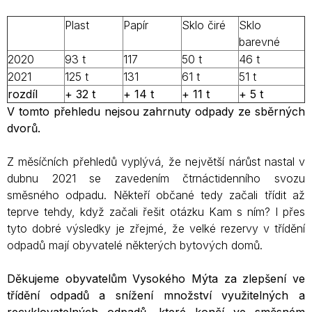
Plast
Papír
Sklo čiré
Sklo
barevné
2020
93 t
117
50 t
46 t
2021
125 t
131
61 t
51 t
rozdíl
+ 32 t
+ 14 t
+ 11 t
+ 5 t
V tomto přehledu nejsou zahrnuty odpady ze sběrných
dvorů.
Z měsíčních přehledů vyplývá, že největší nárůst nastal v
dubnu 2021 se zavedením čtrnáctidenního svozu
směsného odpadu. Někteří občané tedy začali třídit až
teprve tehdy, když začali řešit otázku Kam s ním? I přes
tyto dobré výsledky je zřejmé, že velké rezervy v třídění
odpadů mají obyvatelé některých bytových domů.
Děkujeme obyvatelům Vysokého Mýta za zlepšení ve
třídění odpadů a snížení množství využitelných a