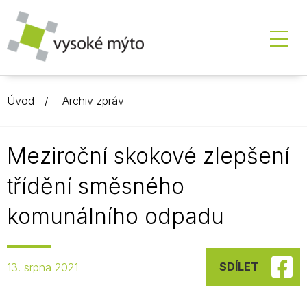
Úvod
Archiv zpráv
Meziroční skokové zlepšení
třídění směsného
komunálního odpadu
SDÍLET
13. srpna 2021