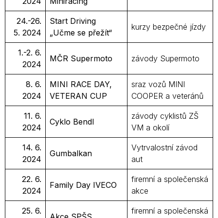
2024
Miniracing
24.-26.
Start Driving
kurzy bezpečné jízdy
5. 2024
„Učme se přežít“
1.-2. 6.
MČR Supermoto
závody Supermoto
2024
8. 6.
MINI RACE DAY,
sraz vozů MINI
2024
VETERAN CUP
COOPER a veteránů
11. 6.
závody cyklistů ZŠ
Cyklo Bendl
2024
VM a okolí
14. 6.
Vytrvalostní závod
Gumbalkan
2024
aut
22. 6.
firemní a společenská
Family Day IVECO
2024
akce
25. 6.
firemní a společenská
Akce SPŠS