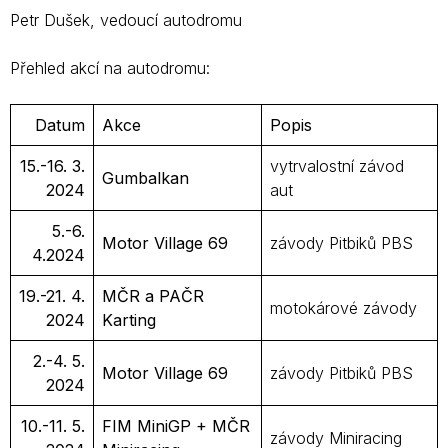
Petr Dušek, vedoucí autodromu
Přehled akcí na autodromu:
Datum
Akce
Popis
15.-16. 3.
vytrvalostní závod
Gumbalkan
2024
aut
5.-6.
Motor Village 69
závody Pitbiků PBS
4.2024
19.-21. 4.
MČR a PAČR
motokárové závody
2024
Karting
2.-4. 5.
Motor Village 69
závody Pitbiků PBS
2024
10.-11. 5.
FIM MiniGP + MČR
závody Miniracing