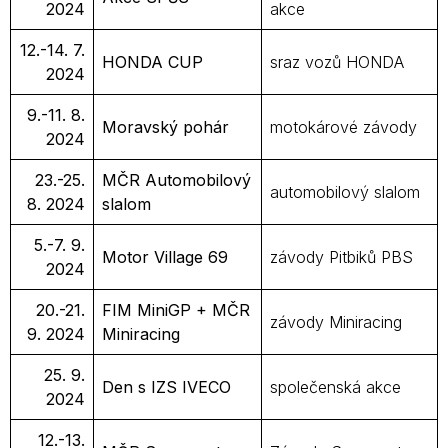
2024
akce
12.-14. 7.
HONDA CUP
sraz vozů HONDA
2024
9.-11. 8.
Moravský pohár
motokárové závody
2024
23.-25.
MČR Automobilový
automobilový slalom
8. 2024
slalom
5.-7. 9.
Motor Village 69
závody Pitbiků PBS
2024
20.-21.
FIM MiniGP + MČR
závody Miniracing
9. 2024
Miniracing
25. 9.
Den s IZS IVECO
společenská akce
2024
12.-13.