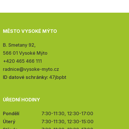
MĚSTO VYSOKÉ MÝTO
Adresa:
B. Smetany 92,
566 01 Vysoké Mýto
Telefon:
+420 465 466 111
E-
radnice@vysoke-myto.cz
mail:
ID datové schránky:
47jbpbt
ÚŘEDNÍ HODINY
Pondělí
7:30-11:30, 12:30-17:00
Úterý
7:30-11:30, 12:30-15:00