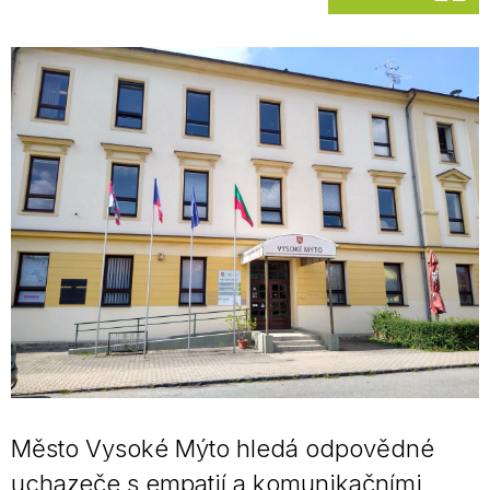
Město Vysoké Mýto hledá odpovědné
uchazeče s empatií a komunikačními