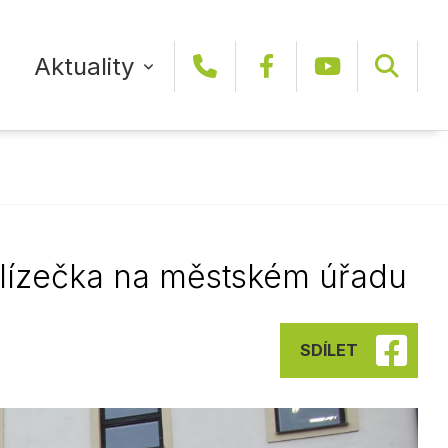
Aktuality
+420 465 466 111
Facebook
YouTub
DAJ
SLUŽBY A ORGANIZACE MĚSTA
E-RADNICE
SPORTOVNÍ KLUBY A SPORTOVIŠTĚ
KRÁTCE Z RADNICE
je
Technické služby
Formuláře
Sportovní kluby
klízečka na městském úřadu
VIDEOREPORTÁŽE
Městský bytový podnik
Elektronická podatelna
Sportoviště
rost
Městské lesy
Lepší Mýto
ODBĚR NOVINEK
SDÍLET
CÍRKVE
Vodovody a kanalizace
Mapový server
Sportcentrum Vysoké Mýto
Online kamery
ARCHIV ZPRÁV
SPOLKY
Vysokomýtská kulturní
Informace o radarech