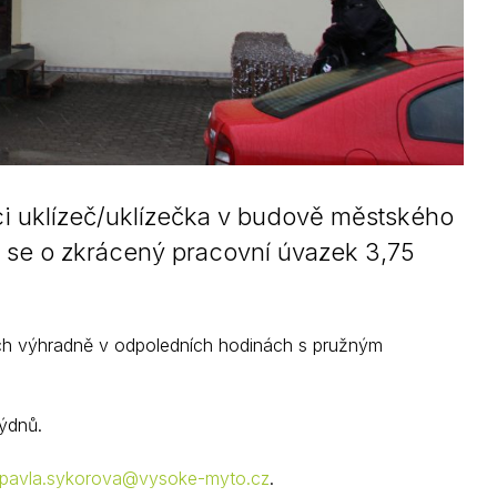
i uklízeč/uklízečka v budově městského
 se o zkrácený pracovní úvazek 3,75
ách výhradně v odpoledních hodinách s pružným
týdnů.
pavla.sykorova@vysoke-myto.cz
.