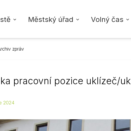
stě
Městský úřad
Volný čas
rchiv zpráv
ŘAD VYSOKÉ MÝTO
TA
ZDRAVOTNICTVÍ
INFORMACE
KULTURA
VYSOKOMÝTSKÝ ZPRAVO
školy
adu
dálostí
Nemocnice
Povinné informace
Městské akce
Digitální vydání zpravoda
ka pracovní pozice uklízeč/u
koly
í struktura
led akcí
Ordinace lékařů
Strategické dokumenty
Kontakty + inzerce
Fotogalerie
oly
rgány města
Úřední deska
M-klub
Přidat příspěvek
Ordinace pro děti a do
e 2024
upiny
licie
Vyhlášky a nařízení
Městská knihovna
Ordinace pro dospělé
Rozpočty
Městská galerie
Zubní ordinace
Životní situace
Ostatní ordinace