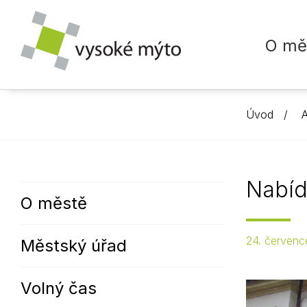
O mě
Úvod
A
MĚSTO
SAMOSPRÁVA
INFOCENTRUM
ŽIVOT MĚSTA
ŠKOLSTVÍ
MĚSTSKÝ Ú
MAPY MĚS
KALENDÁŘ
Historie města
Zastupitelstvo města
Z radnice
Mateřské 
Vedení úř
Kalendář u
Nabíd
O městě
Památky
Kultura
Usnesení
Základní š
Organizačn
Roční přeh
Partnerská města
Sport
Výbory
Střední šk
Zvláštní o
24. červenc
Městský úřad
Podporujeme
Školství
Termíny
Dětské sk
Městská po
Rada města
Doprava
Mikroregion Vysokomýtsko
Mikádo
Kariéra
Volný čas
Ostatní
Sbor dobrovolných hasičů
Usnesení