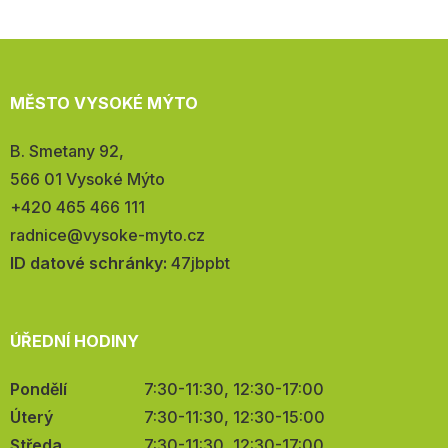
MĚSTO VYSOKÉ MÝTO
Adresa:
B. Smetany 92,
566 01 Vysoké Mýto
Telefon:
+420 465 466 111
E-
radnice@vysoke-myto.cz
mail:
ID datové schránky:
47jbpbt
ÚŘEDNÍ HODINY
Pondělí
7:30-11:30, 12:30-17:00
Úterý
7:30-11:30, 12:30-15:00
Středa
7:30-11:30, 12:30-17:00