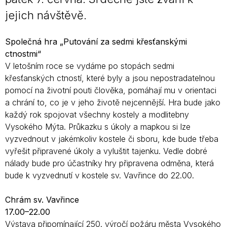
jejich návštěvě.
Společná hra „Putování za sedmi křesťanskými
ctnostmi“
V letošním roce se vydáme po stopách sedmi
křesťanských ctností, které byly a jsou nepostradatelnou
pomocí na životní pouti člověka, pomáhají mu v orientaci
a chrání to, co je v jeho životě nejcennější. Hra bude jako
každý rok spojovat všechny kostely a modlitebny
Vysokého Mýta. Průkazku s úkoly a mapkou si lze
vyzvednout v jakémkoliv kostele či sboru, kde bude třeba
vyřešit připravené úkoly a vyluštit tajenku. Vedle dobré
nálady bude pro účastníky hry připravena odměna, která
bude k vyzvednutí v kostele sv. Vavřince do 22.00.
Chrám sv. Vavřince
17.00–22.00
Výstava připomínající 250. výročí požáru města Vysokého