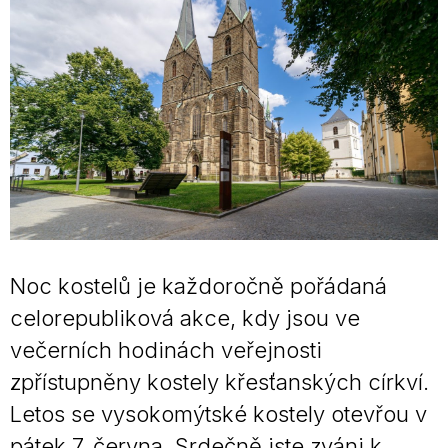
Noc kostelů je každoročně pořádaná
celorepubliková akce, kdy jsou ve
večerních hodinách veřejnosti
zpřístupněny kostely křesťanských církví.
Letos se vysokomýtské kostely otevřou v
pátek 7. června. Srdečně jste zváni k