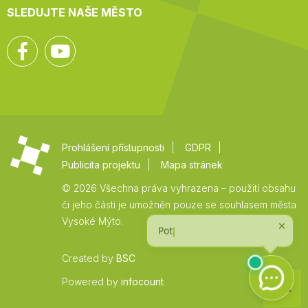
SLEDUJTE NAŠE MĚSTO
Facebook
YouTube
Prohlášení přístupnosti
GDPR
Publicita projektu
Mapa stránek
© 2026 Všechna práva vyhrazena – použití obsahu
či jeho části je umožněn pouze se souhlasem města
Vysoké Mýto.
Created by
BSC
Zpět
Powered by
infocount
na