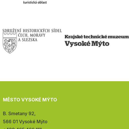
MĚSTO VYSOKÉ MÝTO
Adresa:
B. Smetany 92,
566 01 Vysoké Mýto