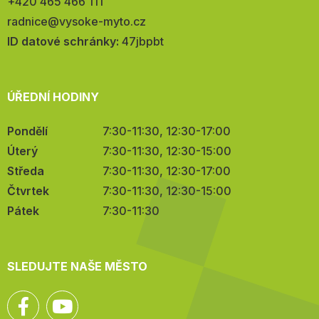
Telefon:
+420 465 466 111
E-
radnice@vysoke-myto.cz
mail:
ID datové schránky:
47jbpbt
ÚŘEDNÍ HODINY
Pondělí
7:30-11:30, 12:30-17:00
Úterý
7:30-11:30, 12:30-15:00
Středa
7:30-11:30, 12:30-17:00
Čtvrtek
7:30-11:30, 12:30-15:00
Pátek
7:30-11:30
SLEDUJTE NAŠE MĚSTO
Facebook
YouTube